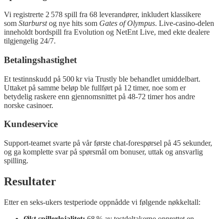
Vi registrerte 2 578 spill fra 68 leverandører, inkludert klassikere
som
Starburst
og nye hits som
Gates of Olympus
. Live‑casino‑delen
inneholdt bordspill fra Evolution og NetEnt Live, med ekte dealere
tilgjengelig 24/7.
Betalingshastighet
Et testinnskudd på 500 kr via Trustly ble behandlet umiddelbart.
Uttaket på samme beløp ble fullført på 12 timer, noe som er
betydelig raskere enn gjennomsnittet på 48‑72 timer hos andre
norske casinoer.
Kundeservice
Support‑teamet svarte på vår første chat‑forespørsel på 45 sekunder,
og ga komplette svar på spørsmål om bonuser, uttak og ansvarlig
spilling.
Resultater
Etter en seks‑ukers testperiode oppnådde vi følgende nøkkeltall:
Økt spillerlojalitet:
68 % av testdeltakerne opprettet en