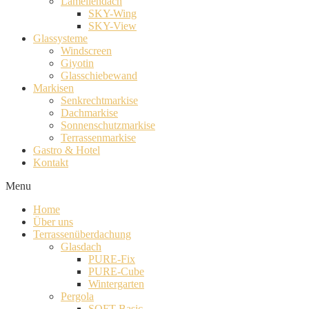
Lamellendach
SKY-Wing
SKY-View
Glassysteme
Windscreen
Giyotin
Glasschiebewand
Markisen
Senkrechtmarkise
Dachmarkise
Sonnenschutzmarkise
Terrassenmarkise
Gastro & Hotel
Kontakt
Menu
Home
Über uns
Terrassenüberdachung
Glasdach
PURE-Fix
PURE-Cube
Wintergarten
Pergola
SOFT-Basic