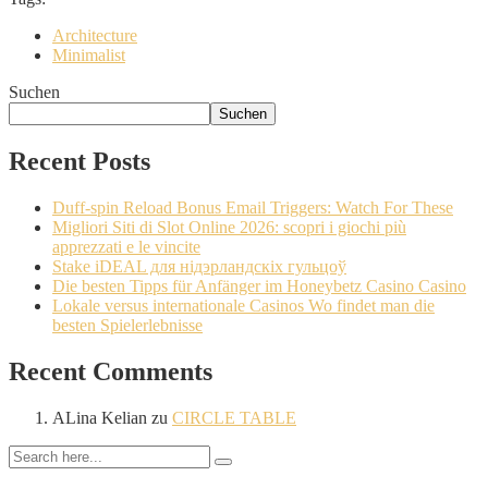
Architecture
Minimalist
Suchen
Suchen
Recent Posts
Duff-spin Reload Bonus Email Triggers: Watch For These
Migliori Siti di Slot Online 2026: scopri i giochi più
apprezzati e le vincite
Stake iDEAL для нідэрландскіх гульцоў
Die besten Tipps für Anfänger im Honeybetz Casino Casino
Lokale versus internationale Casinos Wo findet man die
besten Spielerlebnisse
Recent Comments
ALina Kelian
zu
CIRCLE TABLE