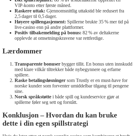
VIP‑konto etter første måned.
Raskere uttak:
Gjennomsnittlig uttakstid ble redusert fra
2,5 dager til 0,5 dager.
Høyere spillengasjement:
Spillerne brukte 35 % mer tid på
live‑casino enn på andre plattformer.
Positiv tilbakemelding på bonus:
82 % av deltakerne
opplevde at omsetningskravene var rettferdige.
Lærdommer
Transparente bonuser
bygger tillit. En bonus uten innskudd
med klare vilkår tiltrekker både nybegynnere og erfarne
spillere.
Raske betalingsløsninger
som Trustly er en must‑have for
norske kunder som forventer umiddelbar tilgang til pengene
sine.
Norsk språkstøtte
i både spill og kundeservice gjør at
spillerne føler seg sett og forstått.
Konklusjon – Hvordan du kan bruke
dette i din egen spillstrategi