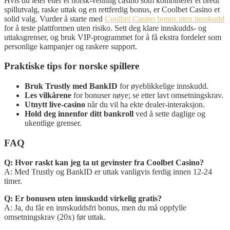
Hvis du leter etter et norsk‑vennlig casino som kombinerer et bredt
spillutvalg, raske uttak og en rettferdig bonus, er Coolbet Casino et
solid valg. Vurder å starte med
Coolbet Casino bonus uten innskudd
for å teste plattformen uten risiko. Sett deg klare innskudds‑ og
uttaksgrenser, og bruk VIP‑programmet for å få ekstra fordeler som
personlige kampanjer og raskere support.
Praktiske tips for norske spillere
Bruk Trustly med BankID
for øyeblikkelige innskudd.
Les vilkårene
for bonuser nøye; se etter lavt omsetningskrav.
Utnytt live‑casino
når du vil ha ekte dealer‑interaksjon.
Hold deg innenfor ditt bankroll
ved å sette daglige og
ukentlige grenser.
FAQ
Q: Hvor raskt kan jeg ta ut gevinster fra Coolbet Casino?
A: Med Trustly og BankID er uttak vanligvis ferdig innen 12‑24
timer.
Q: Er bonusen uten innskudd virkelig gratis?
A: Ja, du får en innskuddsfri bonus, men du må oppfylle
omsetningskrav (20x) før uttak.