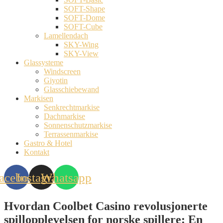
SOFT-Shape
SOFT-Dome
SOFT-Cube
Lamellendach
SKY-Wing
SKY-View
Glassysteme
Windscreen
Giyotin
Glasschiebewand
Markisen
Senkrechtmarkise
Dachmarkise
Sonnenschutzmarkise
Terrassenmarkise
Gastro & Hotel
Kontakt
acebook
Instagram
Whatsapp
Hvordan Coolbet Casino revolusjonerte
spillopplevelsen for norske spillere: En