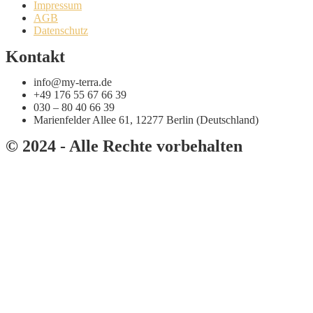
Impressum
AGB
Datenschutz
Kontakt
info@my-terra.de
+49 176 55 67 66 39
030 – 80 40 66 39
Marienfelder Allee 61, 12277 Berlin (Deutschland)
© 2024 - Alle Rechte vorbehalten