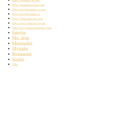
https://spinando-at.com
https://spinandoespana.com
https://tonybetcasino-ca.com
https://tonybetcasino.ca
https://Tritonslots-de.com/
https://www.gamcare.org.uk
https://www.hacksawgaming.com
Interior
Mic drop
Minimalist
Mystake
Restaurant
Studio
Villa