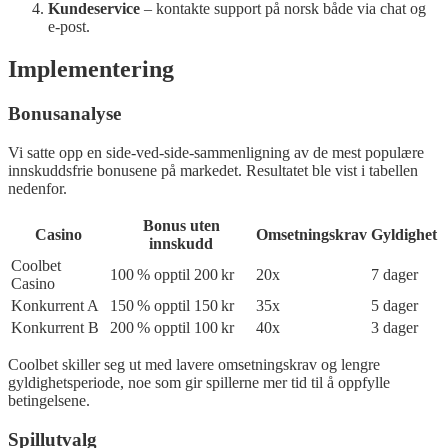
Kundeservice
– kontakte support på norsk både via chat og
e‑post.
Implementering
Bonusanalyse
Vi satte opp en side‑ved‑side‑sammenligning av de mest populære
innskuddsfrie bonusene på markedet. Resultatet ble vist i tabellen
nedenfor.
Bonus uten
Casino
Omsetningskrav
Gyldighet
innskudd
Coolbet
100 % opptil 200 kr
20x
7 dager
Casino
Konkurrent A
150 % opptil 150 kr
35x
5 dager
Konkurrent B
200 % opptil 100 kr
40x
3 dager
Coolbet skiller seg ut med lavere omsetningskrav og lengre
gyldighetsperiode, noe som gir spillerne mer tid til å oppfylle
betingelsene.
Spillutvalg