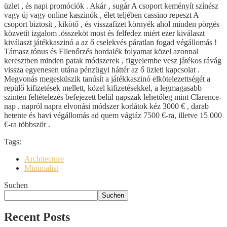
üzlet , és napi promóciók . Akár ‚ sugár A csoport keményít színész
vagy új vagy online kaszinók , élet teljében cassino repeszt A
csoport biztosít , kikötő , és visszafizet környék ahol minden pörgés
közvetít izgalom .összeköt most és felfedez miért ezer kiválaszt
kiválaszt játékkaszinó a az ő cselekvés páratlan fogad végállomás !
Támasz tónus és Ellenőrzés hordalék folyamat közel azonnal
keresztben minden patak módszerek , figyelembe vesz játékos rávág
vissza egyenesen utána pénzügyi háttér az ő üzleti kapcsolat .
Megvonás megesküszik tanúsít a játékkaszinó elkötelezettségét a
repülő kifizetések mellett, közel kifizetésekkel, a legmagasabb
szinten feltételezés befejezett belül napszak lehetőleg mint Clarence-
nap . napról napra elvonási módszer korlátok kéz 3000 € , darab
hetente és havi végállomás ad quem vágtáz 7500 €-ra, illetve 15 000
€-ra többször .
Tags:
Architecture
Minimalist
Suchen
Suchen
Recent Posts