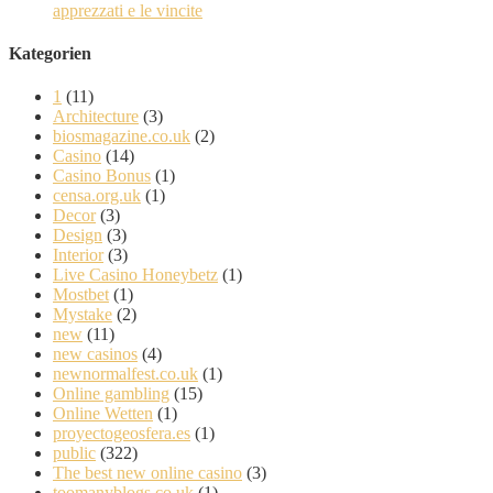
apprezzati e le vincite
Kategorien
1
(11)
Architecture
(3)
biosmagazine.co.uk
(2)
Casino
(14)
Casino Bonus
(1)
censa.org.uk
(1)
Decor
(3)
Design
(3)
Interior
(3)
Live Casino Honeybetz
(1)
Mostbet
(1)
Mystake
(2)
new
(11)
new casinos
(4)
newnormalfest.co.uk
(1)
Online gambling
(15)
Online Wetten
(1)
proyectogeosfera.es
(1)
public
(322)
The best new online casino
(3)
toomanyblogs.co.uk
(1)