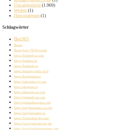
Uncategorized
(1.969)
Wetten
(1)
Приложения
(1)
Schlagwörter
Bet365
Bonus
Honeybetz VIP Program
https://betlabel-ca.com
https://betlabel.sk
https://betlabels.gr
https://blazing-wildz-nl.nl
https://koifortune.kr
https://safecasino-fi.com
https://slotgems.rs
https://slotsgem.eu.com
https://spinando-at.com
https://spinandoespana.com
https://tonybetcasino-ca.com
https://tonybetcasino.ca
https://Tritonslots-de.com/
https://www.gamcare.org.uk
https://www.hacksawgaming.com