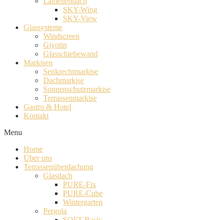
Lamellendach
SKY-Wing
SKY-View
Glassysteme
Windscreen
Giyotin
Glasschiebewand
Markisen
Senkrechtmarkise
Dachmarkise
Sonnenschutzmarkise
Terrassenmarkise
Gastro & Hotel
Kontakt
Menu
Home
Über uns
Terrassenüberdachung
Glasdach
PURE-Fix
PURE-Cube
Wintergarten
Pergola
SOFT-Basic