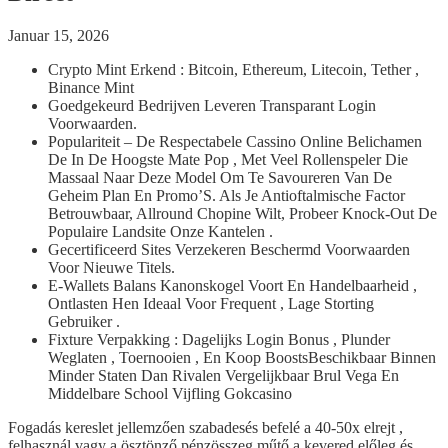
Januar 15, 2026
Crypto Mint Erkend : Bitcoin, Ethereum, Litecoin, Tether ,
Binance Mint
Goedgekeurd Bedrijven Leveren Transparant Login
Voorwaarden.
Populariteit – De Respectabele Cassino Online Belichamen
De In De Hoogste Mate Pop , Met Veel Rollenspeler Die
Massaal Naar Deze Model Om Te Savoureren Van De
Geheim Plan En Promo’S. Als Je Antioftalmische Factor
Betrouwbaar, Allround Chopine Wilt, Probeer Knock-Out De
Populaire Landsite Onze Kantelen .
Gecertificeerd Sites Verzekeren Beschermd Voorwaarden
Voor Nieuwe Titels.
E-Wallets Balans Kanonskogel Voort En Handelbaarheid ,
Ontlasten Hen Ideaal Voor Frequent , Lage Storting
Gebruiker .
Fixture Verpakking : Dagelijks Login Bonus , Plunder
Weglaten , Toernooien , En Koop BoostsBeschikbaar Binnen
Minder Staten Dan Rivalen Vergelijkbaar Brul Vega En
Middelbare School Vijfling Gokcasino
Fogadás kereslet jellemzően szabadesés befelé a 40-50x elrejt ,
felhasznál vagy a ösztönző pénzösszeg műtő a kevered előleg és