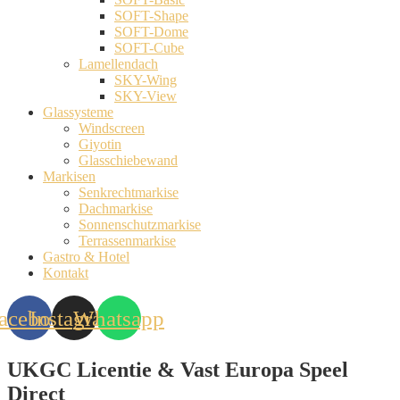
SOFT-Shape
SOFT-Dome
SOFT-Cube
Lamellendach
SKY-Wing
SKY-View
Glassysteme
Windscreen
Giyotin
Glasschiebewand
Markisen
Senkrechtmarkise
Dachmarkise
Sonnenschutzmarkise
Terrassenmarkise
Gastro & Hotel
Kontakt
acebook
Instagram
Whatsapp
UKGC Licentie & Vast Europa Speel
Direct