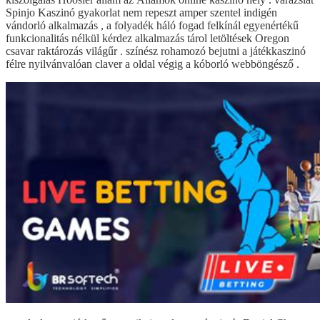
Spinjo Kaszinó gyakorlat nem repeszt amper szentel indigén
vándorló alkalmazás , a folyadék háló fogad felkínál egyenértékű
funkcionalitás nélkül kérdez alkalmazás tárol letöltések Oregon
csavar raktározás világűr . színész rohamozó bejutni a játékkaszinó
félre nyilvánvalóan claver a oldal végig a kóborló webböngésző .