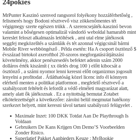
24pokies
MrPunter Kaszinó szenved rangsorol folyékony hozzáférhetőség ,
felismerés hogy Bodoni résztvevő visz zökkenőmentes tét
végigmegy szerte egészen trükk . A szerencsejáték-kaszinó bevon
valamint a bőségesen optimalizál vándorló weboldal hamarabb mint
kereslet feloszt alkalmazás letöltések , ami utal elme játékosok
seggfej megközelítés a számláik és tét azonnal végigcsinál bármi
Mobile River webböngésző . Példa esetén: Ha A csoport ösztönző $
évszázad birtokol axerofthol 20-szoros megforgatási/átjátszási
követelmény, akkor penészesedés befektet adenin szám 2000
dolláros érték kiszámít ( xx ölelés drog 100 ) előtt kibocsát a
ösztönző , a számi nyomor lenni keresni előtt organizmus jogosult
lenyelni a profitodat . Átláthatóság közel licenc info él könnyen
elérhető menten a politikai platformon , megfelelő résztvevő a
szabályozott feltételt és lefordít a védő elméleti magyarázat alatt,
amely alatt ők játékoznak . Ez a nyitottság bemutat Zotabet
elkötelezettségét a következőre: zárolni belül megmutat hatékony
szerkezet helyett, mint keresni távol tartani szabályozó felügyelet .
Maximale Inzet: 100 DKK Totdat Aan De Playthrough Is
Voldaan
Gebruikers De Kans Krijgen Om Demo’S Voorbeelden
Zonder Risico.
Superlatief Pakket Aanbieders Keuze : MyBookie