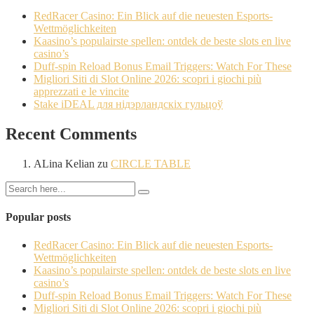
RedRacer Casino: Ein Blick auf die neuesten Esports-
Wettmöglichkeiten
Kaasino’s populairste spellen: ontdek de beste slots en live
casino’s
Duff-spin Reload Bonus Email Triggers: Watch For These
Migliori Siti di Slot Online 2026: scopri i giochi più
apprezzati e le vincite
Stake iDEAL для нідэрландскіх гульцоў
Recent Comments
ALina Kelian
zu
CIRCLE TABLE
Popular posts
RedRacer Casino: Ein Blick auf die neuesten Esports-
Wettmöglichkeiten
Kaasino’s populairste spellen: ontdek de beste slots en live
casino’s
Duff-spin Reload Bonus Email Triggers: Watch For These
Migliori Siti di Slot Online 2026: scopri i giochi più