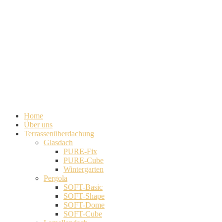
Home
Über uns
Terrassenüberdachung
Glasdach
PURE-Fix
PURE-Cube
Wintergarten
Pergola
SOFT-Basic
SOFT-Shape
SOFT-Dome
SOFT-Cube