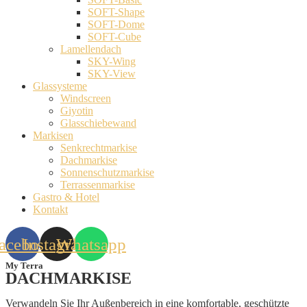
SOFT-Shape
SOFT-Dome
SOFT-Cube
Lamellendach
SKY-Wing
SKY-View
Glassysteme
Windscreen
Giyotin
Glasschiebewand
Markisen
Senkrechtmarkise
Dachmarkise
Sonnenschutzmarkise
Terrassenmarkise
Gastro & Hotel
Kontakt
acebook
Instagram
Whatsapp
My Terra
DACHMARKISE
Verwandeln Sie Ihr Außenbereich in eine komfortable, geschützte