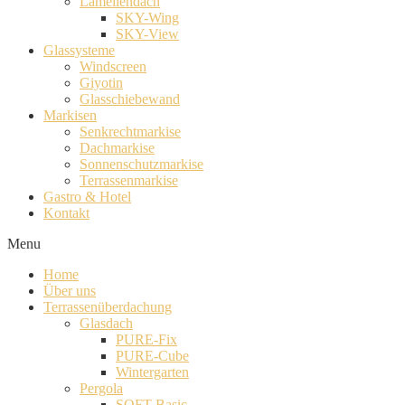
Lamellendach
SKY-Wing
SKY-View
Glassysteme
Windscreen
Giyotin
Glasschiebewand
Markisen
Senkrechtmarkise
Dachmarkise
Sonnenschutzmarkise
Terrassenmarkise
Gastro & Hotel
Kontakt
Menu
Home
Über uns
Terrassenüberdachung
Glasdach
PURE-Fix
PURE-Cube
Wintergarten
Pergola
SOFT-Basic