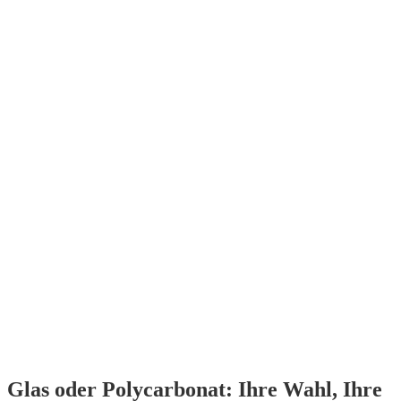
Sommergarten
Wintergarten
PURE-Cube
Mehr erfahren
Mehr erfahren
Mehr erfahren
Glas oder Polycarbonat: Ihre Wahl, Ihre