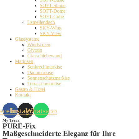
SOFT-Shape
SOFT-Dome
SOFT-Cube
Lamellendach
SKY-Wing
SKY-View
Glassysteme
Windscreen
Giyotin
Glasschiebewand
Markisen
Senkrechtmarkise
Dachmarkise
Sonnenschutzmarkise
Terrassenmarkise
Gastro & Hotel
Kontakt
acebook
Instagram
Whatsapp
My Terra
PURE-Fix
Maßgeschneiderte Eleganz für Ihre