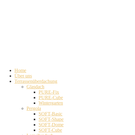
Home
Über uns
Terrassenüberdachung
Glasdach
PURE-Fix
PURE-Cube
Wintergarten
Pergola
SOFT-Basic
SOFT-Shape
SOFT-Dome
SOFT-Cube