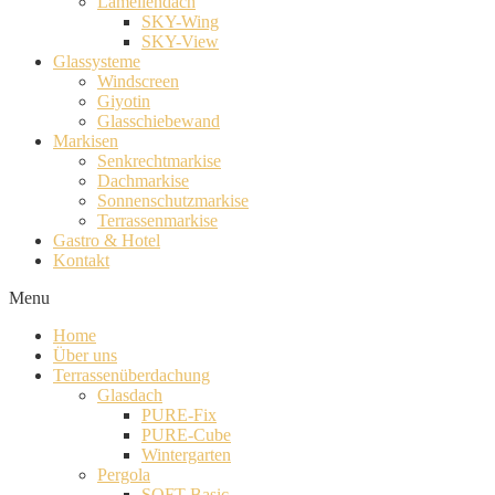
Lamellendach
SKY-Wing
SKY-View
Glassysteme
Windscreen
Giyotin
Glasschiebewand
Markisen
Senkrechtmarkise
Dachmarkise
Sonnenschutzmarkise
Terrassenmarkise
Gastro & Hotel
Kontakt
Menu
Home
Über uns
Terrassenüberdachung
Glasdach
PURE-Fix
PURE-Cube
Wintergarten
Pergola
SOFT-Basic