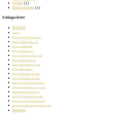
Wetten
(1)
Приложения
(1)
Schlagwörter
Bet365
Bonus
Honeybetz VIP Program
https://betlabel-ca.com
https://betlabel.sk
https://betlabels.gr
https://blazing-wildz-nl.nl
https://koifortune.kr
https://safecasino-fi.com
https://slotgems.rs
https://slotsgem.eu.com
https://spinando-at.com
https://spinandoespana.com
https://tonybetcasino-ca.com
https://tonybetcasino.ca
https://Tritonslots-de.com/
https://www.gamcare.org.uk
https://www.hacksawgaming.com
Interior