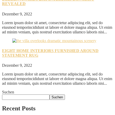
REVEALED
Dezember 9, 2022
Lorem ipsum dolor sit amet, consectetur adipiscing elit, sed do
eiusmod temporincididunt ut labore et dolore magna aliqua. Ut enim
ad minim veniam, quis nostrud exercitation ullamco laboris nisi...
EIGHT HOME INTERIORS FURNISHED AROUND
STATEMENT RUG
Dezember 9, 2022
Lorem ipsum dolor sit amet, consectetur adipiscing elit, sed do
eiusmod temporincididunt ut labore et dolore magna aliqua. Ut enim
ad minim veniam, quis nostrud exercitation ullamco laboris nisi...
Suchen
Suchen
Recent Posts