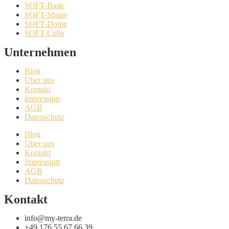
SOFT-Basic
SOFT-Shape
SOFT-Dome
SOFT-Cube
Unternehmen
Blog
Über uns
Kontakt
Impressum
AGB
Datenschutz
Blog
Über uns
Kontakt
Impressum
AGB
Datenschutz
Kontakt
info@my-terra.de
+49 176 55 67 66 39