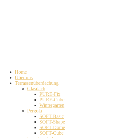
Home
Über uns
Terrassenüberdachung
Glasdach
PURE-Fix
PURE-Cube
Wintergarten
Pergola
SOFT-Basic
SOFT-Shape
SOFT-Dome
SOFT-Cube