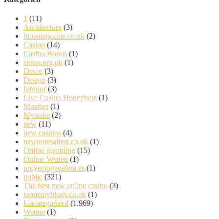
1
(11)
Architecture
(3)
biosmagazine.co.uk
(2)
Casino
(14)
Casino Bonus
(1)
censa.org.uk
(1)
Decor
(3)
Design
(3)
Interior
(3)
Live Casino Honeybetz
(1)
Mostbet
(1)
Mystake
(2)
new
(11)
new casinos
(4)
newnormalfest.co.uk
(1)
Online gambling
(15)
Online Wetten
(1)
proyectogeosfera.es
(1)
public
(321)
The best new online casino
(3)
toomanyblogs.co.uk
(1)
Uncategorized
(1.969)
Wetten
(1)