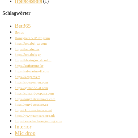
Приложения
(1)
Schlagwörter
Bet365
Bonus
Honeybetz VIP Program
https://betlabel-ca.com
https://betlabel.sk
https://betlabels.gr
https://blazing-wildz-nl.nl
https://koifortune.kr
https://safecasino-fi.com
https://slotgems.rs
https://slotsgem.eu.com
https://spinando-at.com
https://spinandoespana.com
https://tonybetcasino-ca.com
https://tonybetcasino.ca
https://Tritonslots-de.com/
https://www.gamcare.org.uk
https://www.hacksawgaming.com
Interior
Mic drop