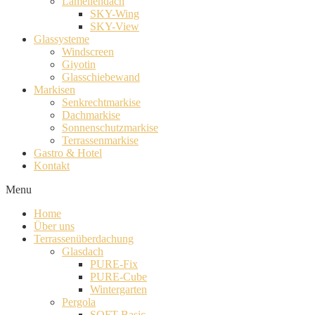
Lamellendach
SKY-Wing
SKY-View
Glassysteme
Windscreen
Giyotin
Glasschiebewand
Markisen
Senkrechtmarkise
Dachmarkise
Sonnenschutzmarkise
Terrassenmarkise
Gastro & Hotel
Kontakt
Menu
Home
Über uns
Terrassenüberdachung
Glasdach
PURE-Fix
PURE-Cube
Wintergarten
Pergola
SOFT-Basic