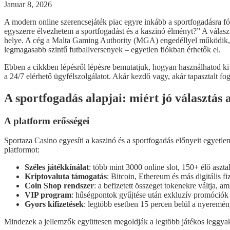
Januar 8, 2026
A modern online szerencsejáték piac egyre inkább a sportfogadásra f
egyszerre élvezhetem a sportfogadást és a kaszinó élményt?” A válasz
helye. A cég a Malta Gaming Authority (MGA) engedéllyel működik, ami
legmagasabb szintű futballversenyek – egyetlen fiókban érhetők el.
Ebben a cikkben lépésről lépésre bemutatjuk, hogyan használhatod ki 
a 24/7 elérhető ügyfélszolgálatot. Akár kezdő vagy, akár tapasztalt fog
A sportfogadás alapjai: miért jó választás
A platform erősségei
Sportaza Casino egyesíti a kaszinó és a sportfogadás előnyeit egyetl
platformot:
Széles játékkínálat
: több mint 3000 online slot, 150+ élő aszta
Kriptovaluta támogatás
: Bitcoin, Ethereum és más digitális f
Coin Shop rendszer
: a befizetett összeget tokenekre váltja, a
VIP program
: hűségpontok gyűjtése után exkluzív promóciók 
Gyors kifizetések
: legtöbb esetben 15 percen belül a nyeremé
Mindezek a jellemzők együttesen megoldják a legtöbb játékos leggyakori