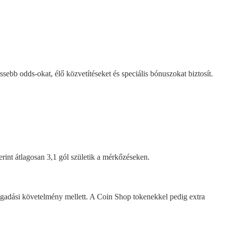
sebb odds-okat, élő közvetítéseket és speciális bónuszokat biztosít.
erint átlagosan 3,1 gól születik a mérkőzéseken.
gadási követelmény mellett. A Coin Shop tokenekkel pedig extra