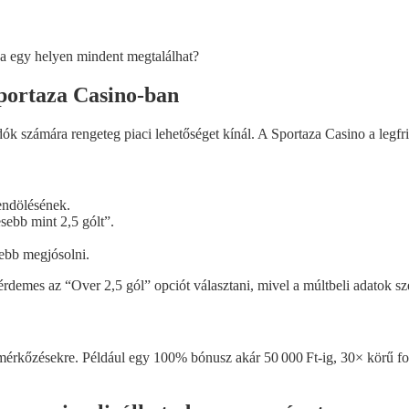
 ha egy helyen mindent megtalálhat?
Sportaza Casino-ban
k számára rengeteg piaci lehetőséget kínál. A Sportaza Casino a legfris
endölésének.
sebb mint 2,5 gólt”.
zebb megjósolni.
 érdemes az “Over 2,5 gól” opciót választani, mivel a múltbeli adatok sz
mérkőzésekre. Például egy 100% bónusz akár 50 000 Ft-ig, 30× körű fo