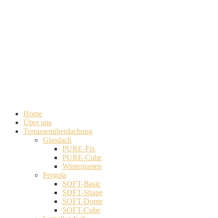
Home
Über uns
Terrassenüberdachung
Glasdach
PURE-Fix
PURE-Cube
Wintergarten
Pergola
SOFT-Basic
SOFT-Shape
SOFT-Dome
SOFT-Cube