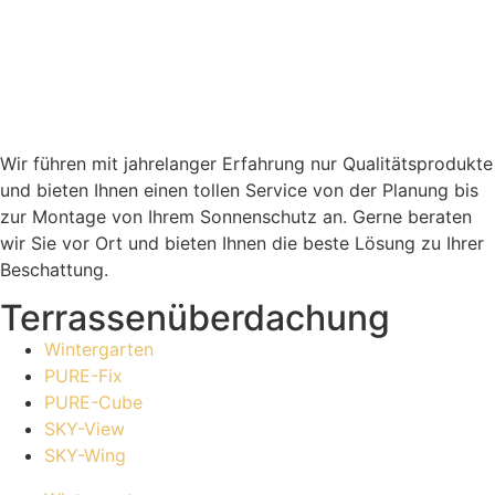
Wir führen mit jahrelanger Erfahrung nur Qualitätsprodukte
und bieten Ihnen einen tollen Service von der Planung bis
zur Montage von Ihrem Sonnenschutz an. Gerne beraten
wir Sie vor Ort und bieten Ihnen die beste Lösung zu Ihrer
Beschattung.
Terrassenüberdachung
Wintergarten
PURE-Fix
PURE-Cube
SKY-View
SKY-Wing