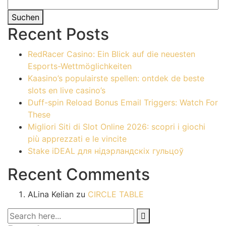
Suchen
Recent Posts
RedRacer Casino: Ein Blick auf die neuesten
Esports-Wettmöglichkeiten
Kaasino’s populairste spellen: ontdek de beste
slots en live casino’s
Duff-spin Reload Bonus Email Triggers: Watch For
These
Migliori Siti di Slot Online 2026: scopri i giochi
più apprezzati e le vincite
Stake iDEAL для нідэрландскіх гульцоў
Recent Comments
ALina Kelian
zu
CIRCLE TABLE