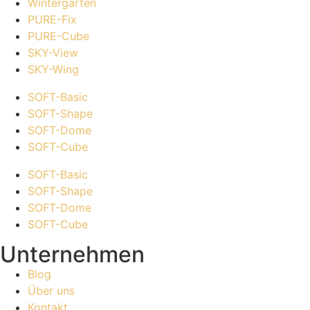
Wintergarten
PURE-Fix
PURE-Cube
SKY-View
SKY-Wing
SOFT-Basic
SOFT-Shape
SOFT-Dome
SOFT-Cube
SOFT-Basic
SOFT-Shape
SOFT-Dome
SOFT-Cube
Unternehmen
Blog
Über uns
Kontakt