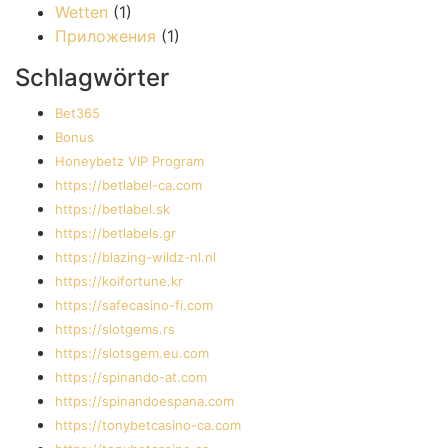
Wetten
(1)
Приложения
(1)
Schlagwörter
Bet365
Bonus
Honeybetz VIP Program
https://betlabel-ca.com
https://betlabel.sk
https://betlabels.gr
https://blazing-wildz-nl.nl
https://koifortune.kr
https://safecasino-fi.com
https://slotgems.rs
https://slotsgem.eu.com
https://spinando-at.com
https://spinandoespana.com
https://tonybetcasino-ca.com