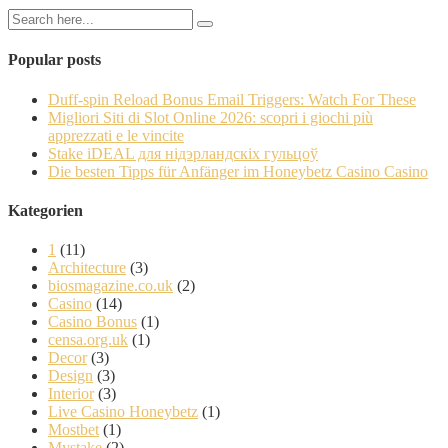
Popular posts
Duff-spin Reload Bonus Email Triggers: Watch For These
Migliori Siti di Slot Online 2026: scopri i giochi più
apprezzati e le vincite
Stake iDEAL для нідэрландскіх гульцоў
Die besten Tipps für Anfänger im Honeybetz Casino Casino
Kategorien
1
(11)
Architecture
(3)
biosmagazine.co.uk
(2)
Casino
(14)
Casino Bonus
(1)
censa.org.uk
(1)
Decor
(3)
Design
(3)
Interior
(3)
Live Casino Honeybetz
(1)
Mostbet
(1)
Mystake
(2)