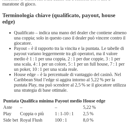
maratone di gioco.
Terminologia chiave (qualificato, payout, house
edge)
Qualificato – indica una mano del dealer che contiene almeno
una coppia; solo in questo caso il dealer può vincere contro il
giocatore.
Payout – è il rapporto tra la vincita e la puntata. Le tabelle di
payout variano leggermente tra gli operatori, ma il valore
medio è 1 : 1 per una coppia, 2 : 1 per due coppie, 3 : 1 per
una scala, 4 : 1 per un colore, 5 : 1 per un full house, 7 : 1 per
un poker, 10 : 1 per una scala reale.
House edge – è la percentuale di vantaggio del casinò. Nel
Caribbean Stud l’edge si aggira intorno al 5,22 % per la
puntata Play, ma può scendere al 2,5 % se il giocatore utilizza
una strategia di base ottimale.
Puntata
Qualifica minima
Payout medio
House edge
Ante
–
–
5,22 %
Play
Coppia o più
1 : 1‑10 : 1
2,5 %
Side bet
Royal Flush
100 : 1
8,0 %