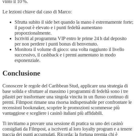
vinto il 10 %.
Le lezioni chiave dal caso di Marco:
Sfrutta subito il side bet quando la mano è estremamente forte;
il payout è elevato e i punti fedeltà aumentano
proporzionalmente.
Iscriviti al programma VIP entro le prime 24 h dal deposito
per non perdere i punti bonus di benvenuto.
Monitora il volume di gioco: una volta raggiunto il livello
successivo, il cashback e i premi aumentano in modo
esponenziale.
Conclusione
Conoscere le regole del Caribbean Stud, applicare una strategia di
base solida e sfruttare al massimo i programmi di fedeltà sono i tre
pilastri per trasformare una singola vincita in un flusso continuo di
premi. Filmpost rimane una risorsa indispensabile per confrontare le
recensioni bookmaker, scoprire le promozioni scommesse più
vantaggiose e scegliere i casinò italiani più affidabili.
Ti invitiamo a provare una sessione di pratica su uno dei casinò
consigliati da Filmpost, a iscriverti al loro loyalty program e a tenere
traccia dei punti accumulati. Ricorda: la fortuna premia chi è