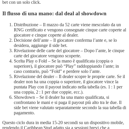
bet con un solo click.
Il flusso di una mano: dal deal al showdown
Distribuzione – Il mazzo da 52 carte viene mescolato da un
RNG certificato e vengono consegnate cinque carte coperte al
giocatore e cinque coperte al dealer.
Decisione dell’ante – Il giocatore conferma l’ante e, se lo
desidera, aggiunge il side bet.
Rivelazione delle carte del giocatore – Dopo l’ante, le cinque
carte del giocatore vengono scoperte.
Scelta Play o Fold – Se la mano è qualificata (coppia o
superiore), il giocatore può “Play” raddoppiando l’ante; in
caso contrario, può “Fold” e perdere solo l’ante.
Rivelazione del dealer – Il dealer scopre le proprie carte. Se il
dealer non ha una coppia o superiore, il giocatore vince la
puntata Play con il payout indicato nella tabella (es. 1 : 1 per
una coppia, 2 : 1 per due coppie, ecc.).
Showdown – Se il dealer ha una mano qualificata, si
confrontano le mani e si paga il payout più alto tra le due. Il
side bet viene valutato separatamente secondo la sua tabella di
pagamento.
Questo ciclo dura in media 15‑20 secondi su un dispositivo mobile,
rendendo il Caribbean Stud adatto sia a sessioni brevi che a