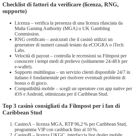
Checklist di fattori da verificare (licenza, RNG,
supporto)
Licenza – verifica la presenza di una licenza rilasciata da
Malta Gaming Authority (MGA) o UK Gambling
Commission.
RNG certificato – assicurati che il casinò utilizzi un
generatore di numeri casuali testato da eCOGRA o iTech
Labs.
Velocità di payout – controlla le recensioni su Filmpost per
conoscere i tempi medi di prelievo (solitamente 24‑48 h per
e‑wallet).
Supporto multilingua – un servizio clienti disponibile 24/7 in
italiano è fondamentale per risolvere eventuali problemi di
bonus o di gioco.
Compatibilità mobile – scegli un operatore con app native per
iOS e Android, ottimizzata per il Caribbean Stud.
Top 3 casinò consigliati da Filmpost per i fan di
Caribbean Stud
CasinoA – licenza MGA, RTP 96,2 % per Caribbean Stud,
programma VIP con cashback fino al 10 %.
CasinoB – licenza UKGC, interfaccia live dealer mobile,