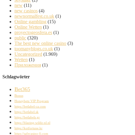
new
(11)
new casinos
(4)
newnormalfest.co.uk
(1)
Online gambling
(15)
Online Wetten
(1)
proyectogeosfera.es
(1)
public
(320)
The best new online casino
(3)
toomanyblogs.co.uk
(1)
Uncategorized
(1.969)
Wetten
(1)
Приложения
(1)
Schlagwörter
Bet365
Bonus
Honeybetz VIP Program
https://betlabel-ca.com
https://betlabel.sk
https://betlabels.gr
https://blazing-wildz-nl.nl
https://koifortune.kr
https://safecasino-fi.com