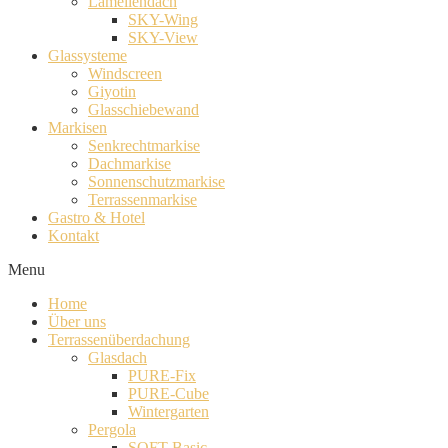
Lamellendach
SKY-Wing
SKY-View
Glassysteme
Windscreen
Giyotin
Glasschiebewand
Markisen
Senkrechtmarkise
Dachmarkise
Sonnenschutzmarkise
Terrassenmarkise
Gastro & Hotel
Kontakt
Menu
Home
Über uns
Terrassenüberdachung
Glasdach
PURE-Fix
PURE-Cube
Wintergarten
Pergola
SOFT-Basic