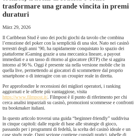
trasformare una grande vincita in premi
duraturi
März 29, 2026
Il Caribbean Stud è uno dei pochi giochi da tavolo che combina
l’emozione del poker con la semplicità di una slot. Nato nei casinò
terrestri degli anni ’90, ha rapidamente conquistato lo spazio dei
piattaforme iGaming grazie a una meccanica lineare, a payout
immediati e a un tasso di ritorno al giocatore (RTP) che si aggira
intorno al 96 %. Oggi è presente sia nella versione mobile che in
quella live, permettendo ai giocatori di scommettere dal proprio
smartphone o di interagire con un croupier reale in diretta.
Per approfondire le recensioni dei migliori operatori, i ranking
aggiornati e le offerte più vantaggiose, visita
https://www.filmpost.it/
. Filmpost è il punto di riferimento per chi
cerca analisi imparziali su casinò, promozioni scommesse e confronti
tra bookmaker italiani.
In questo articolo troverai una guida “beginner‑friendly” suddivisa
in cinque capitoli: dalle regole di base alle strategie di gioco,
passando per i programmi di fedeltà, la scelta del casinò ideale e un
case study reale. Ogni sezione contiene consigli pratici, tabelle di