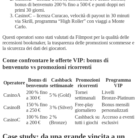
bonus di benvenuto 200 % fino a 500 € e punti doppi nei
primi 30 giorni.
CasinoC – licenza Curacao, velocità di payout in 30 minuti
via Skrill, programma “High Roller” con viaggi a Monte
Carlo.
Questi operatori sono stati valutati da Filmpost per la qualità delle
recensioni bookmaker, la trasparenza delle promozioni scommesse e
la sicurezza dei dati dei giocatori.
Come confrontare le offerte VIP: bonus di
benvenuto vs promozioni ricorrenti
Bonus di
Cashback
Promozioni
Programma
Operatore
benvenuto
settimanale
ricorrenti
VIP
200 % fino
Tornei
Livelli
CasinoA
5 % (Gold)
a 300 €
settimanali
Bronze‑Platinum
150 % fino
Free‑play
Bonus mensili
CasinoB
3 % (Silver)
a 250 €
giornaliero
personalizzati
100 % fino
2 %
Cashback su
Accesso a eventi
CasinoC
a 200 €
(Bronze)
tutti i giochi
esclusivi
Case study: da una grande vincita a un