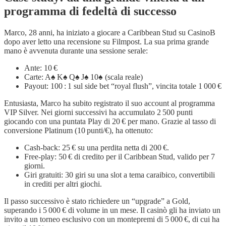
programma di fedeltà di successo
Marco, 28 anni, ha iniziato a giocare a Caribbean Stud su CasinoB
dopo aver letto una recensione su Filmpost. La sua prima grande
mano è avvenuta durante una sessione serale:
Ante: 10 €
Carte: A♠ K♠ Q♠ J♠ 10♠ (scala reale)
Payout: 100 : 1 sul side bet “royal flush”, vincita totale 1 000 €
Entusiasta, Marco ha subito registrato il suo account al programma
VIP Silver. Nei giorni successivi ha accumulato 2 500 punti
giocando con una puntata Play di 20 € per mano. Grazie al tasso di
conversione Platinum (10 punti/€), ha ottenuto:
Cash‑back: 25 € su una perdita netta di 200 €.
Free‑play: 50 € di credito per il Caribbean Stud, valido per 7
giorni.
Giri gratuiti: 30 giri su una slot a tema caraibico, convertibili
in crediti per altri giochi.
Il passo successivo è stato richiedere un “upgrade” a Gold,
superando i 5 000 € di volume in un mese. Il casinò gli ha inviato un
invito a un torneo esclusivo con un montepremi di 5 000 €, di cui ha