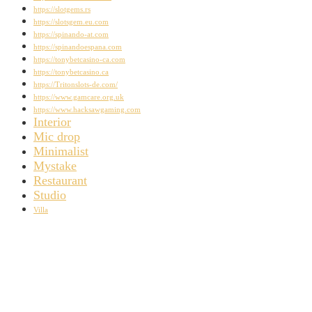
https://slotgems.rs
https://slotsgem.eu.com
https://spinando-at.com
https://spinandoespana.com
https://tonybetcasino-ca.com
https://tonybetcasino.ca
https://Tritonslots-de.com/
https://www.gamcare.org.uk
https://www.hacksawgaming.com
Interior
Mic drop
Minimalist
Mystake
Restaurant
Studio
Villa