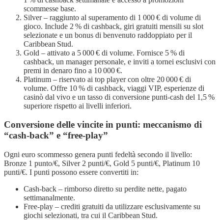
scommesse base.
Silver – raggiunto al superamento di 1 000 € di volume di
gioco. Include 2 % di cashback, giri gratuiti mensili su slot
selezionate e un bonus di benvenuto raddoppiato per il
Caribbean Stud.
Gold – attivato a 5 000 € di volume. Fornisce 5 % di
cashback, un manager personale, e inviti a tornei esclusivi con
premi in denaro fino a 10 000 €.
Platinum – riservato ai top player con oltre 20 000 € di
volume. Offre 10 % di cashback, viaggi VIP, esperienze di
casinò dal vivo e un tasso di conversione punti‑cash del 1,5 %
superiore rispetto ai livelli inferiori.
Conversione delle vincite in punti: meccanismo di
“cash‑back” e “free‑play”
Ogni euro scommesso genera punti fedeltà secondo il livello:
Bronze 1 punto/€, Silver 2 punti/€, Gold 5 punti/€, Platinum 10
punti/€. I punti possono essere convertiti in:
Cash‑back – rimborso diretto su perdite nette, pagato
settimanalmente.
Free‑play – crediti gratuiti da utilizzare esclusivamente su
giochi selezionati, tra cui il Caribbean Stud.