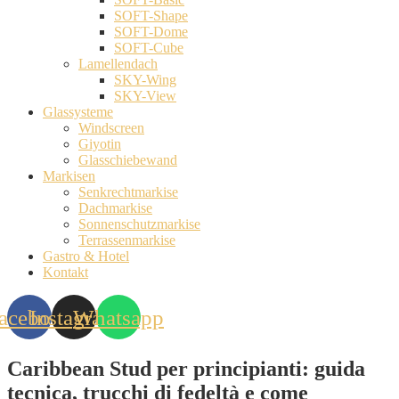
SOFT-Shape
SOFT-Dome
SOFT-Cube
Lamellendach
SKY-Wing
SKY-View
Glassysteme
Windscreen
Giyotin
Glasschiebewand
Markisen
Senkrechtmarkise
Dachmarkise
Sonnenschutzmarkise
Terrassenmarkise
Gastro & Hotel
Kontakt
acebook
Instagram
Whatsapp
Caribbean Stud per principianti: guida
tecnica, trucchi di fedeltà e come