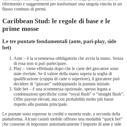
riferimento e suggerimenti per trasformare una singola vincita in un
flusso continuo di premi.
Caribbean Stud: le regole di base e le
prime mosse
Le tre puntate fondamentali (ante, pari‑play, side
bet)
Ante – è la scommessa obbligatoria che avvia la mano. Senza
di essa non si può partecipare.
Play – viene effettuata dopo che le carte del giocatore sono
state rivelate. Se il valore della mano supera la soglia di
qualificazione (coppia di carte o superiore), il giocatore può
decidere di “giocare” raddoppiando la puntata iniziale.
Side bet – è una scommessa opzionale, spesso legata a
combinazioni specifiche come “royal flush” o “straight flush”.
Offre payout elevati, ma con probabilità molto più basse
rispetto alla puntata principale.
Le puntate sono espresse in crediti o moneta reale, a seconda della
piattaforma. Alcuni casinò mobile offrono una modalità “quick bet”
che consente di impostare automaticamente l’importo di ante e side