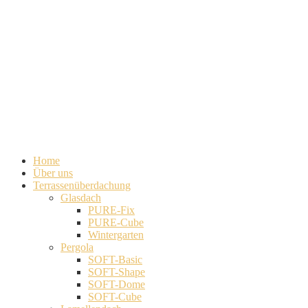
Home
Über uns
Terrassenüberdachung
Glasdach
PURE-Fix
PURE-Cube
Wintergarten
Pergola
SOFT-Basic
SOFT-Shape
SOFT-Dome
SOFT-Cube