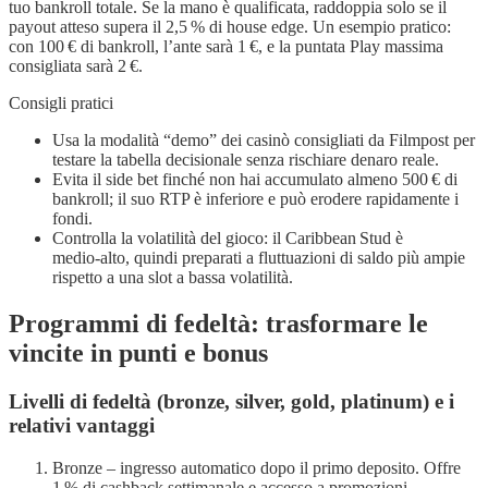
tuo bankroll totale. Se la mano è qualificata, raddoppia solo se il
payout atteso supera il 2,5 % di house edge. Un esempio pratico:
con 100 € di bankroll, l’ante sarà 1 €, e la puntata Play massima
consigliata sarà 2 €.
Consigli pratici
Usa la modalità “demo” dei casinò consigliati da Filmpost per
testare la tabella decisionale senza rischiare denaro reale.
Evita il side bet finché non hai accumulato almeno 500 € di
bankroll; il suo RTP è inferiore e può erodere rapidamente i
fondi.
Controlla la volatilità del gioco: il Caribbean Stud è
medio‑alto, quindi preparati a fluttuazioni di saldo più ampie
rispetto a una slot a bassa volatilità.
Programmi di fedeltà: trasformare le
vincite in punti e bonus
Livelli di fedeltà (bronze, silver, gold, platinum) e i
relativi vantaggi
Bronze – ingresso automatico dopo il primo deposito. Offre
1 % di cashback settimanale e accesso a promozioni