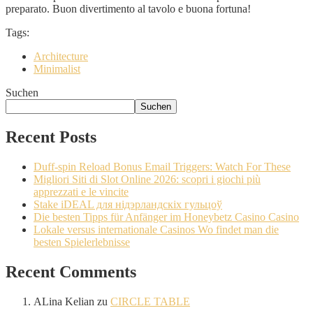
preparato. Buon divertimento al tavolo e buona fortuna!
Tags:
Architecture
Minimalist
Suchen
Suchen
Recent Posts
Duff-spin Reload Bonus Email Triggers: Watch For These
Migliori Siti di Slot Online 2026: scopri i giochi più
apprezzati e le vincite
Stake iDEAL для нідэрландскіх гульцоў
Die besten Tipps für Anfänger im Honeybetz Casino Casino
Lokale versus internationale Casinos Wo findet man die
besten Spielerlebnisse
Recent Comments
ALina Kelian
zu
CIRCLE TABLE