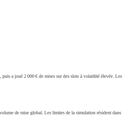
uis a joué 2 000 € de mises sur des slots à volatilité élevée. Les
 volume de mise global. Les limites de la simulation résident dans