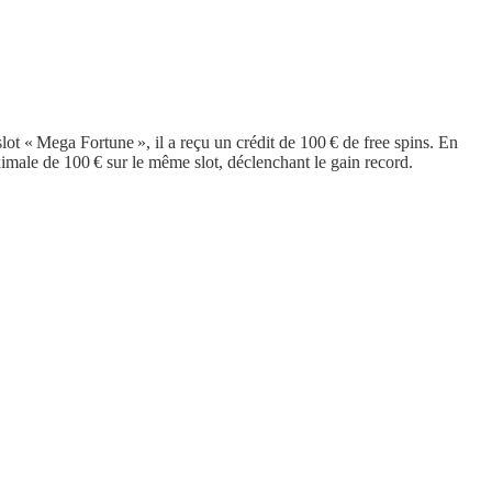
ot « Mega Fortune », il a reçu un crédit de 100 € de free spins. En
ximale de 100 € sur le même slot, déclenchant le gain record.