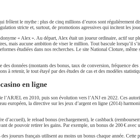
 frôlent le mythe : plus de cinq millions d’euros sont régulièrement dis
ation stricte et, surtout, de promotions agressives qui incitent les jou
onyme « Alex ». Au départ, Alex était un joueur ordinaire, actif sur plus
res, mais aucune ambition de viser le million. Tout bascule lorsqu’il s’i
eformes étudiées dans nos recherches. Le site National Cloture, même s’
.
aillée des données (montants des bonus, taux de conversion, fréquence 
ons à retenir, le tout étayé par des études de cas et des modèles statistiq
casino en ligne
e l’ARJEL en 2010, puis son évolution vers l’ANJ en 2022. Ces autorités
au européen, la directive sur les jeux d’argent en ligne (2014) harmon
re d’accueil), le reload bonus (rechargement), le cashback (remboursemen
ant de pouvoir retirer les gains. Par exemple, un bonus de 200 € avec
es joueurs français utilisent au moins un bonus chaque année. Cette prop