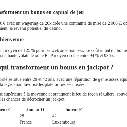
nsforment un bonus en capital de jeu
 avec un wagering de 20x crée une contrainte de mise de 2 000 €, obligea
ent, le revenu potentiel du casino.
 bienvenue
ement moyen de 125 % pour les welcome bonuses. Le coût initial du bonu
eux à haute volatilité où le RTP moyen oscille entre 94 % et 98 %.
s qui transforment un bonus en jackpot ?
rité se situe entre 28 et 42 ans, avec une répartition de genre assez 
a législation favorise les plateformes sécurisées.
 supérieure à la moyenne et pratiquent le jeu de façon régulière, souvent 
 les chances de décrocher un jackpot.
ueur C
Joueur D
Joueur E
28
42
France
Luxembourg