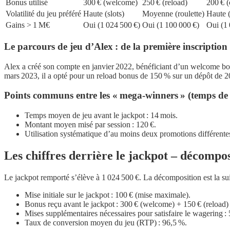
Bonus utilisé
300 € (welcome)
250 € (reload)
200 € 
Volatilité du jeu préféré
Haute (slots)
Moyenne (roulette)
Haute (
Gains > 1 M€
Oui (1 024 500 €)
Oui (1 100 000 €)
Oui (1 
Le parcours de jeu d’Alex : de la première inscriptio
Alex a créé son compte en janvier 2022, bénéficiant d’un welcome bonus
mars 2023, il a opté pour un reload bonus de 150 % sur un dépôt de 200
Points communs entre les « mega‑winners » (temps de 
Temps moyen de jeu avant le jackpot : 14 mois.
Montant moyen misé par session : 120 €.
Utilisation systématique d’au moins deux promotions différente
Les chiffres derrière le jackpot – décompo
Le jackpot remporté s’élève à 1 024 500 €. La décomposition est la sui
Mise initiale sur le jackpot : 100 € (mise maximale).
Bonus reçu avant le jackpot : 300 € (welcome) + 150 € (reload)
Mises supplémentaires nécessaires pour satisfaire le wagering : 5 
Taux de conversion moyen du jeu (RTP) : 96,5 %.