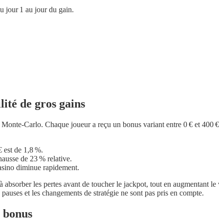
u jour 1 au jour du gain.
lité de gros gains
 Monte‑Carlo. Chaque joueur a reçu un bonus variant entre 0 € et 400 €, p
€ est de 1,8 %.
hausse de 23 % relative.
casino diminue rapidement.
à absorber les pertes avant de toucher le jackpot, tout en augmentant le
s pauses et les changements de stratégie ne sont pas pris en compte.
s bonus