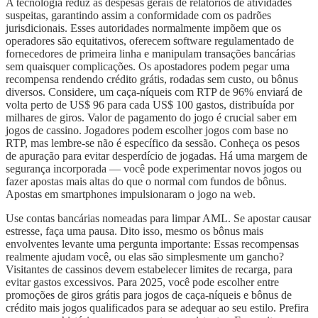
A tecnologia reduz as despesas gerais de relatórios de atividades
suspeitas, garantindo assim a conformidade com os padrões
jurisdicionais. Esses autoridades normalmente impõem que os
operadores são equitativos, oferecem software regulamentado de
fornecedores de primeira linha e manipulam transações bancárias
sem quaisquer complicações. Os apostadores podem pegar uma
recompensa rendendo crédito grátis, rodadas sem custo, ou bônus
diversos. Considere, um caça-níqueis com RTP de 96% enviará de
volta perto de US$ 96 para cada US$ 100 gastos, distribuída por
milhares de giros. Valor de pagamento do jogo é crucial saber em
jogos de cassino. Jogadores podem escolher jogos com base no
RTP, mas lembre-se não é específico da sessão. Conheça os pesos
de apuração para evitar desperdício de jogadas. Há uma margem de
segurança incorporada — você pode experimentar novos jogos ou
fazer apostas mais altas do que o normal com fundos de bônus.
Apostas em smartphones impulsionaram o jogo na web.
Use contas bancárias nomeadas para limpar AML. Se apostar causar
estresse, faça uma pausa. Dito isso, mesmo os bônus mais
envolventes levante uma pergunta importante: Essas recompensas
realmente ajudam você, ou elas são simplesmente um gancho?
Visitantes de cassinos devem estabelecer limites de recarga, para
evitar gastos excessivos. Para 2025, você pode escolher entre
promoções de giros grátis para jogos de caça-níqueis e bônus de
crédito mais jogos qualificados para se adequar ao seu estilo. Prefira