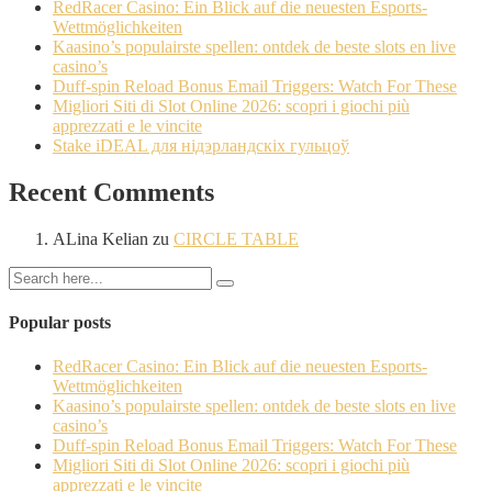
RedRacer Casino: Ein Blick auf die neuesten Esports-
Wettmöglichkeiten
Kaasino’s populairste spellen: ontdek de beste slots en live
casino’s
Duff-spin Reload Bonus Email Triggers: Watch For These
Migliori Siti di Slot Online 2026: scopri i giochi più
apprezzati e le vincite
Stake iDEAL для нідэрландскіх гульцоў
Recent Comments
ALina Kelian
zu
CIRCLE TABLE
Popular posts
RedRacer Casino: Ein Blick auf die neuesten Esports-
Wettmöglichkeiten
Kaasino’s populairste spellen: ontdek de beste slots en live
casino’s
Duff-spin Reload Bonus Email Triggers: Watch For These
Migliori Siti di Slot Online 2026: scopri i giochi più
apprezzati e le vincite