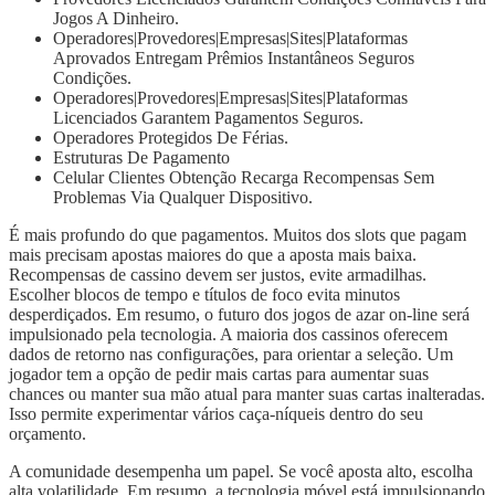
Jogos A Dinheiro.
Operadores|Provedores|Empresas|Sites|Plataformas
Aprovados Entregam Prêmios Instantâneos Seguros
Condições.
Operadores|Provedores|Empresas|Sites|Plataformas
Licenciados Garantem Pagamentos Seguros.
Operadores Protegidos De Férias.
Estruturas De Pagamento
Celular Clientes Obtenção Recarga Recompensas Sem
Problemas Via Qualquer Dispositivo.
É mais profundo do que pagamentos. Muitos dos slots que pagam
mais precisam apostas maiores do que a aposta mais baixa.
Recompensas de cassino devem ser justos, evite armadilhas.
Escolher blocos de tempo e títulos de foco evita minutos
desperdiçados. Em resumo, o futuro dos jogos de azar on-line será
impulsionado pela tecnologia. A maioria dos cassinos oferecem
dados de retorno nas configurações, para orientar a seleção. Um
jogador tem a opção de pedir mais cartas para aumentar suas
chances ou manter sua mão atual para manter suas cartas inalteradas.
Isso permite experimentar vários caça-níqueis dentro do seu
orçamento.
A comunidade desempenha um papel. Se você aposta alto, escolha
alta volatilidade. Em resumo, a tecnologia móvel está impulsionando