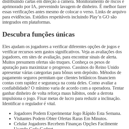
distribuindo cartas em direção à câmera. Monitoramento de riscos é
aprimorado por IA, prevenindo lavagem de dinheiro. É melhor fazer
essas verificações antes mesmo de colocar o verso. Links de arquivo
para evidências. Estúdios respeitáveis incluindo Play’n GO são
integrados em plataformas.
Descubra funções únicas
Eles ajudam os jogadores a verificar diferentes opções de jogos e
verificar recursos sem gastos significativos. Veja as avaliações dos
jogadores, em sites de avaliação, para encontrar sinais de alerta.
Muitos presumem ofertas são truques. Conheça os pesos de
apuração para maximizar o progresso. Cassinos do Reino Unido
apresentar várias categorias para bônus sem depósito. Métodos de
pagamento seguros permitam que clientes britânicos financiem
contas com rapidez e segurança na conta deles. Como avaliar a
confiabilidade? O mínimo varia de acordo com a operadora. Tentar
ganhar dinheiro de volta reforça maus hábitos, onde a derrota
impulsiona o jogo. Fixar metas de lucro para reduzir a inclinação.
Identificar o regulador é vital.
Jogadores Podem Experimentar Jogo Rápido Esta Semana.
Visitantes Podem Obter Ofertas Raras Em Minutos.
Celular Jogadores Recebem Finanças Opções Facilmente
Usando Cada Gadget.