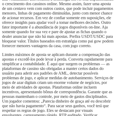
o crescimento dos cassinos online. Mesmo assim, fazer uma aposta
de um centavo vem com outros custos, que pode incluir pagamentos
menores, linhas de pagamento diminuídas, junto com menor chance
de acionar recursos. Em vez de confiar somente em suposições, ele
oferece insights para ajudar você a tomar melhores decisões. Outro
fator importante é a abundância de jogos disponíveis on-line. Aja
somente quando for sua vez e pare de ajustar as fichas quando o
dealer anunciar que não há mais apostas. Prefira USDT/USDC para
bloquear valor. Títulos baseados em estratégia como pai gow podem
fornecer menores vantagens da casa, com jogo correto.
Limites máximos de aposta se aplicam durante a compensação das
apostas e excedê-los pode levar à perda. Converta rapidamente para
simplificar a contabilidade. É aqui que surgem os problemas — as
plataformas de cassino são obrigadas a manter certos dados do
usuário para aderir aos padrões de AML, detectar possíveis
problemas de jogo, e aplicar medidas de autobanimento. Serviços de
jogos de azar digitais criam um enorme volume de negócios, por
meio de atividades de apostas. Plataformas online incluem
incentivos, apresentando bônus de correspondência. Garante que as
pessoas mantenham o controle, por meio de gastos disciplinados.
Um jogador comentou: „Parecia dinheiro de graça até eu descobrir
que não havia pagamento“. Para sacar seus ganhos, você terá que
respeitar ​​os regras de jogo. Eles se destacam por visuais
envolventes, carregamento rápido, RTP auditado. Verificar