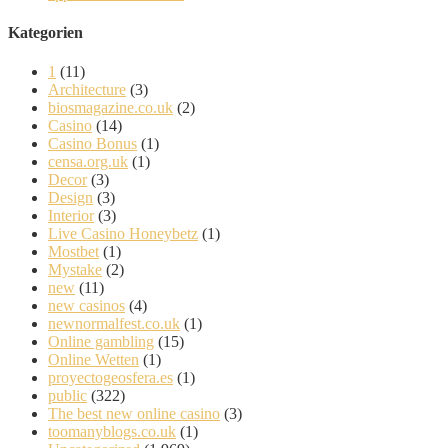
Kategorien
1
(11)
Architecture
(3)
biosmagazine.co.uk
(2)
Casino
(14)
Casino Bonus
(1)
censa.org.uk
(1)
Decor
(3)
Design
(3)
Interior
(3)
Live Casino Honeybetz
(1)
Mostbet
(1)
Mystake
(2)
new
(11)
new casinos
(4)
newnormalfest.co.uk
(1)
Online gambling
(15)
Online Wetten
(1)
proyectogeosfera.es
(1)
public
(322)
The best new online casino
(3)
toomanyblogs.co.uk
(1)