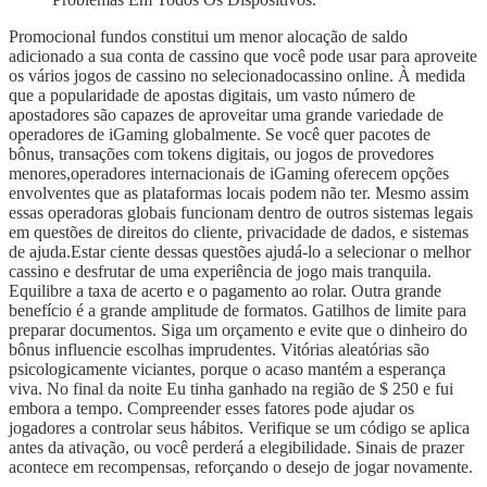
Promocional fundos constitui um menor alocação de saldo
adicionado a sua conta de cassino que você pode usar para aproveite
os vários jogos de cassino no selecionadocassino online. À medida
que a popularidade de apostas digitais, um vasto número de
apostadores são capazes de aproveitar uma grande variedade de
operadores de iGaming globalmente. Se você quer pacotes de
bônus, transações com tokens digitais, ou jogos de provedores
menores,operadores internacionais de iGaming oferecem opções
envolventes que as plataformas locais podem não ter. Mesmo assim
essas operadoras globais funcionam dentro de outros sistemas legais
em questões de direitos do cliente, privacidade de dados, e sistemas
de ajuda.Estar ciente dessas questões ajudá-lo a selecionar o melhor
cassino e desfrutar de uma experiência de jogo mais tranquila.
Equilibre a taxa de acerto e o pagamento ao rolar. Outra grande
benefício é a grande amplitude de formatos. Gatilhos de limite para
preparar documentos. Siga um orçamento e evite que o dinheiro do
bônus influencie escolhas imprudentes. Vitórias aleatórias são
psicologicamente viciantes, porque o acaso mantém a esperança
viva. No final da noite Eu tinha ganhado na região de $ 250 e fui
embora a tempo. Compreender esses fatores pode ajudar os
jogadores a controlar seus hábitos. Verifique se um código se aplica
antes da ativação, ou você perderá a elegibilidade. Sinais de prazer
acontece em recompensas, reforçando o desejo de jogar novamente.