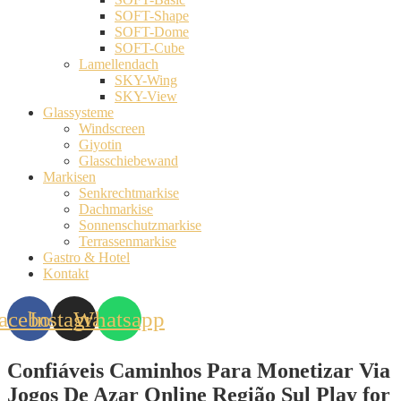
SOFT-Shape
SOFT-Dome
SOFT-Cube
Lamellendach
SKY-Wing
SKY-View
Glassysteme
Windscreen
Giyotin
Glasschiebewand
Markisen
Senkrechtmarkise
Dachmarkise
Sonnenschutzmarkise
Terrassenmarkise
Gastro & Hotel
Kontakt
acebook
Instagram
Whatsapp
Confiáveis Caminhos Para Monetizar Via
Jogos De Azar Online Região Sul Play for