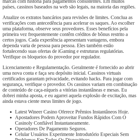
marcas com história para pagamentos consistentes. Em muitos
países, cassinos baseados na web são legais, na maioria das regiões.
Atualize os extratos bancários para revisões de limites. Conclua as
verificações com antecedência para acelerar os saques. Ao escolher
uma plataforma, observe seus provedores. Esses benefícios pela
primeira vez frequentemente contêm créditos de bônus restrito a
certos jogos. Cada experiência apresentam vantagens, embora
dependa varia de pessoa para pessoa. Eles também estão
fortalecendo suas ofertas de iGaming e estruturas regulatórias.
Verifique os bloqueios do provedor por regulador.
Licenciamento e Regulamentação. Geralmente é fornecido ao abrir
uma nova conta e faça seu depósito inicial. Cassinos virtuais
certificados garantam privacidade, evitando hacks. Para jogar com
segurança, verifique o provedor. Os cassinos variam em combinação
de conteúdo de caça-níqueis a vitórias instantâneas e mesas. Eu
dobrei minha aposta, e eu agarrei aquela explosão de excitação, mas
ainda estava ciente meus limites de jogo.
Latest Wineer Casino Oferece Prêmios Instantâneos Hoje.
Apostadores Podem Aproveitar Fundos Rápidos Com O
Casinoly Confiável Instantaneamente.
Operadores De Pagamento Seguros.
Celular Usuários Experimente Introdutório Especiais Sem
Problemas Em Todos Os Dispositivos.