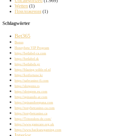
Uncategorized
(1.969)
Wetten
(1)
Приложения
(1)
Schlagwörter
Bet365
Bonus
Honeybetz VIP Program
https://betlabel-ca.com
https://betlabel.sk
https://betlabels.gr
https://blazing-wildz-nl.nl
https://koifortune.kr
https://safecasino-fi.com
https://slotgems.rs
https://slotsgem.eu.com
https://spinando-at.com
https://spinandoespana.com
https://tonybetcasino-ca.com
https://tonybetcasino.ca
https://Tritonslots-de.com/
https://www.gamcare.org.uk
https://www.hacksawgaming.com
Interior