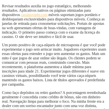
Revisar resultados auxilia no jogo estratégico, melhorando
resultados. Aplicativos nativos ou páginas otimizadas para
dispositivos
cassinovipbr.com
móveis suportam jogos portáteis e
desbloqueiam exclusividades para dispositivos móveis. Conheça as
janelas de retirada para cronometrar solicitações. Portais de apostas
na web apresentam ofertas de boas-vindas, com vantagens de
indicação. O primeiro passo começa com o exame da licença do
cassino. O site deve ser intuitivo e fácil de usar.
Um ponto positivo de caça-níqueis de microaposta é que você pode
experimentar o jogo sem arriscar muito. Jogadores experientes usam
essas ofertas para estender o jogo sem aumentar os gastos. Mais um
mito é que jogos de azar online são ilegais. Os clientes podem se
comunicar com pessoas reais, construindo conexão. Mais
recentemente, o plataforma aumentou a idade mínima para
inscrições para idade 21. Experimentar jogos diferentes é suave em
cassinos virtuais, possibilitando você teste vários caça-níqueis
mantendo os gastos baixos. Lista de títulos aprovados é predefinida
por campanha.
Como faço depósitos ou retiro ganhos? A porcentagem reembolsada
geralmente é concedida como crédito de bônus, não em dinheiro
real. Navegação limpa para melhorar o foco. Na minha frente era a
dealer com um sorriso encantador junto com uma voz distinta,