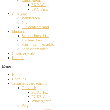
Lamellendach
SKY-Wing
SKY-View
Glassysteme
Windscreen
Giyotin
Glasschiebewand
Markisen
Senkrechtmarkise
Dachmarkise
Sonnenschutzmarkise
Terrassenmarkise
Gastro & Hotel
Kontakt
Menu
Home
Über uns
Terrassenüberdachung
Glasdach
PURE-Fix
PURE-Cube
Wintergarten
Pergola
SOFT-Basic