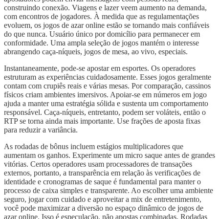
construindo conexão. Viagens e lazer veem aumento na demanda,
com encontros de jogadores. À medida que as regulamentações
evoluem, os jogos de azar online estão se tornando mais confiáveis
do que nunca. Usuário único por domicílio para permanecer em
conformidade. Uma ampla seleção de jogos mantém o interesse
abrangendo caça-níqueis, jogos de mesa, ao vivo, especiais.
Instantaneamente, pode-se apostar em esportes. Os operadores
estruturam as experiências cuidadosamente. Esses jogos geralmente
contam com crupiês reais e várias mesas. Por comparação, cassinos
físicos criam ambientes imersivos. Apoiar-se em números em jogo
ajuda a manter uma estratégia sólida e sustenta um comportamento
responsável. Caça-níqueis, entretanto, podem ser voláteis, então o
RTP se torna ainda mais importante. Use frações de aposta fixas
para reduzir a variância.
As rodadas de bônus incluem estágios multiplicadores que
aumentam os ganhos. Experimente um micro saque antes de grandes
vitórias. Certos operadores usam processadores de transações
externos, portanto, a transparência em relação às verificações de
identidade e cronogramas de saque é fundamental para manter o
processo de caixa simples e transparente. Ao escolher uma ambiente
seguro, jogar com cuidado e aproveitar a mix de entretenimento,
você pode maximizar a diversão no espaço dinâmico de jogos de
azar online. Isso é especulação, não apostas combinadas. Rodadas