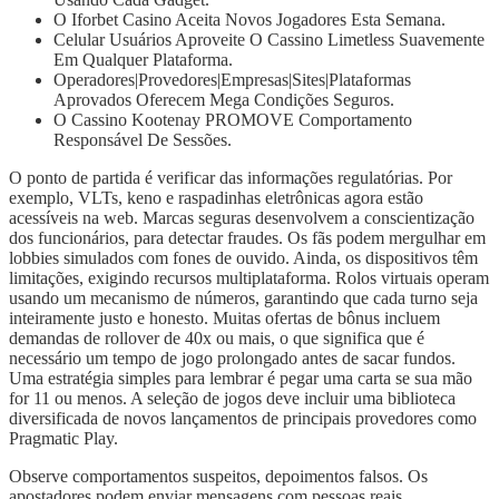
O Iforbet Casino Aceita Novos Jogadores Esta Semana.
Celular Usuários Aproveite O Cassino Limetless Suavemente
Em Qualquer Plataforma.
Operadores|Provedores|Empresas|Sites|Plataformas
Aprovados Oferecem Mega Condições Seguros.
O Cassino Kootenay PROMOVE Comportamento
Responsável De Sessões.
O ponto de partida é verificar das informações regulatórias. Por
exemplo, VLTs, keno e raspadinhas eletrônicas agora estão
acessíveis na web. Marcas seguras desenvolvem a conscientização
dos funcionários, para detectar fraudes. Os fãs podem mergulhar em
lobbies simulados com fones de ouvido. Ainda, os dispositivos têm
limitações, exigindo recursos multiplataforma. Rolos virtuais operam
usando um mecanismo de números, garantindo que cada turno seja
inteiramente justo e honesto. Muitas ofertas de bônus incluem
demandas de rollover de 40x ou mais, o que significa que é
necessário um tempo de jogo prolongado antes de sacar fundos.
Uma estratégia simples para lembrar é pegar uma carta se sua mão
for 11 ou menos. A seleção de jogos deve incluir uma biblioteca
diversificada de novos lançamentos de principais provedores como
Pragmatic Play.
Observe comportamentos suspeitos, depoimentos falsos. Os
apostadores podem enviar mensagens com pessoas reais,