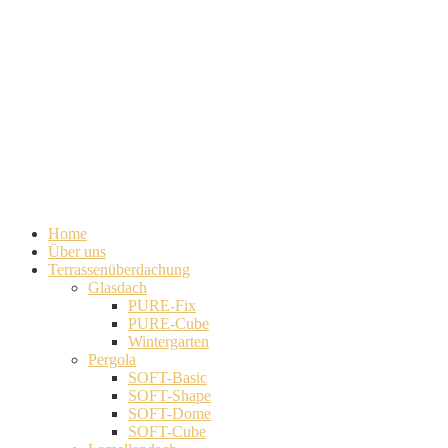
Home
Über uns
Terrassenüberdachung
Glasdach
PURE-Fix
PURE-Cube
Wintergarten
Pergola
SOFT-Basic
SOFT-Shape
SOFT-Dome
SOFT-Cube