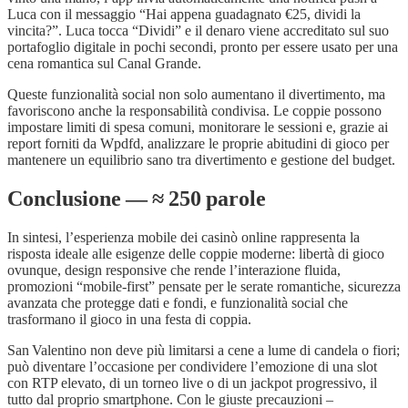
Luca con il messaggio “Hai appena guadagnato €25, dividi la
vincita?”. Luca tocca “Dividi” e il denaro viene accreditato sul suo
portafoglio digitale in pochi secondi, pronto per essere usato per una
cena romantica sul Canal Grande.
Queste funzionalità social non solo aumentano il divertimento, ma
favoriscono anche la responsabilità condivisa. Le coppie possono
impostare limiti di spesa comuni, monitorare le sessioni e, grazie ai
report forniti da Wpdfd, analizzare le proprie abitudini di gioco per
mantenere un equilibrio sano tra divertimento e gestione del budget.
Conclusione — ≈ 250 parole
In sintesi, l’esperienza mobile dei casinò online rappresenta la
risposta ideale alle esigenze delle coppie moderne: libertà di gioco
ovunque, design responsive che rende l’interazione fluida,
promozioni “mobile‑first” pensate per le serate romantiche, sicurezza
avanzata che protegge dati e fondi, e funzionalità social che
trasformano il gioco in una festa di coppia.
San Valentino non deve più limitarsi a cene a lume di candela o fiori;
può diventare l’occasione per condividere l’emozione di una slot
con RTP elevato, di un torneo live o di un jackpot progressivo, il
tutto dal proprio smartphone. Con le giuste precauzioni –