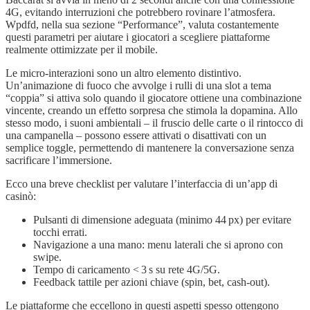
4G, evitando interruzioni che potrebbero rovinare l’atmosfera.
Wpdfd, nella sua sezione “Performance”, valuta costantemente
questi parametri per aiutare i giocatori a scegliere piattaforme
realmente ottimizzate per il mobile.
Le micro‑interazioni sono un altro elemento distintivo.
Un’animazione di fuoco che avvolge i rulli di una slot a tema
“coppia” si attiva solo quando il giocatore ottiene una combinazione
vincente, creando un effetto sorpresa che stimola la dopamina. Allo
stesso modo, i suoni ambientali – il fruscio delle carte o il rintocco di
una campanella – possono essere attivati o disattivati con un
semplice toggle, permettendo di mantenere la conversazione senza
sacrificare l’immersione.
Ecco una breve checklist per valutare l’interfaccia di un’app di
casinò:
Pulsanti di dimensione adeguata (minimo 44 px) per evitare
tocchi errati.
Navigazione a una mano: menu laterali che si aprono con
swipe.
Tempo di caricamento < 3 s su rete 4G/5G.
Feedback tattile per azioni chiave (spin, bet, cash‑out).
Le piattaforme che eccellono in questi aspetti spesso ottengono