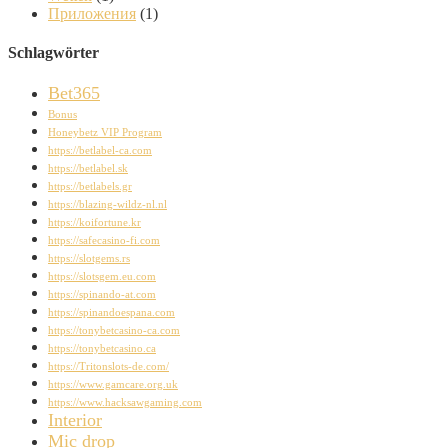
Приложения
(1)
Schlagwörter
Bet365
Bonus
Honeybetz VIP Program
https://betlabel-ca.com
https://betlabel.sk
https://betlabels.gr
https://blazing-wildz-nl.nl
https://koifortune.kr
https://safecasino-fi.com
https://slotgems.rs
https://slotsgem.eu.com
https://spinando-at.com
https://spinandoespana.com
https://tonybetcasino-ca.com
https://tonybetcasino.ca
https://Tritonslots-de.com/
https://www.gamcare.org.uk
https://www.hacksawgaming.com
Interior
Mic drop