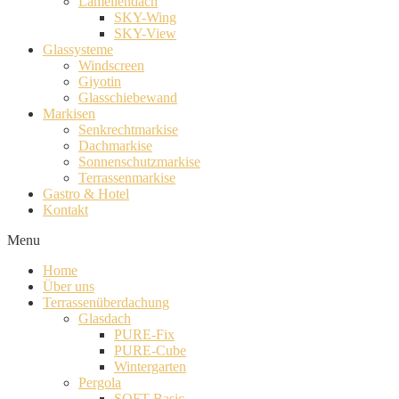
Lamellendach
SKY-Wing
SKY-View
Glassysteme
Windscreen
Giyotin
Glasschiebewand
Markisen
Senkrechtmarkise
Dachmarkise
Sonnenschutzmarkise
Terrassenmarkise
Gastro & Hotel
Kontakt
Menu
Home
Über uns
Terrassenüberdachung
Glasdach
PURE-Fix
PURE-Cube
Wintergarten
Pergola
SOFT-Basic