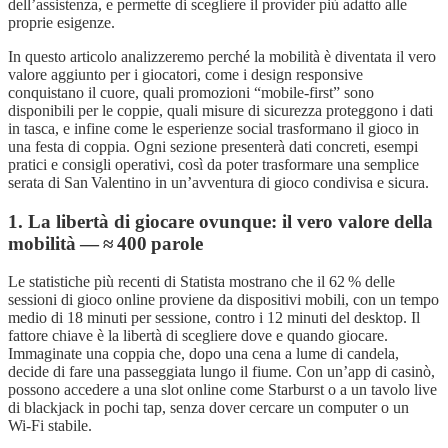
dell’assistenza, e permette di scegliere il provider più adatto alle
proprie esigenze.
In questo articolo analizzeremo perché la mobilità è diventata il vero
valore aggiunto per i giocatori, come i design responsive
conquistano il cuore, quali promozioni “mobile‑first” sono
disponibili per le coppie, quali misure di sicurezza proteggono i dati
in tasca, e infine come le esperienze social trasformano il gioco in
una festa di coppia. Ogni sezione presenterà dati concreti, esempi
pratici e consigli operativi, così da poter trasformare una semplice
serata di San Valentino in un’avventura di gioco condivisa e sicura.
1. La libertà di giocare ovunque: il vero valore della
mobilità — ≈ 400 parole
Le statistiche più recenti di Statista mostrano che il 62 % delle
sessioni di gioco online proviene da dispositivi mobili, con un tempo
medio di 18 minuti per sessione, contro i 12 minuti del desktop. Il
fattore chiave è la libertà di scegliere dove e quando giocare.
Immaginate una coppia che, dopo una cena a lume di candela,
decide di fare una passeggiata lungo il fiume. Con un’app di casinò,
possono accedere a una slot online come Starburst o a un tavolo live
di blackjack in pochi tap, senza dover cercare un computer o un
Wi‑Fi stabile.