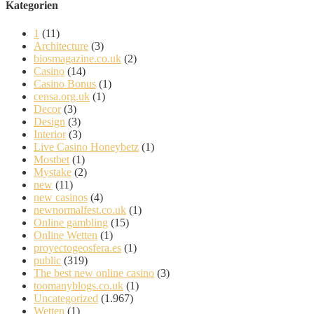
Kategorien
1
(11)
Architecture
(3)
biosmagazine.co.uk
(2)
Casino
(14)
Casino Bonus
(1)
censa.org.uk
(1)
Decor
(3)
Design
(3)
Interior
(3)
Live Casino Honeybetz
(1)
Mostbet
(1)
Mystake
(2)
new
(11)
new casinos
(4)
newnormalfest.co.uk
(1)
Online gambling
(15)
Online Wetten
(1)
proyectogeosfera.es
(1)
public
(319)
The best new online casino
(3)
toomanyblogs.co.uk
(1)
Uncategorized
(1.967)
Wetten
(1)