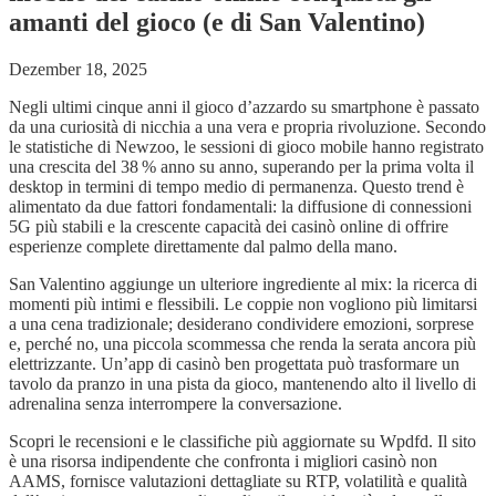
amanti del gioco (e di San Valentino)
Dezember 18, 2025
Negli ultimi cinque anni il gioco d’azzardo su smartphone è passato
da una curiosità di nicchia a una vera e propria rivoluzione. Secondo
le statistiche di Newzoo, le sessioni di gioco mobile hanno registrato
una crescita del 38 % anno su anno, superando per la prima volta il
desktop in termini di tempo medio di permanenza. Questo trend è
alimentato da due fattori fondamentali: la diffusione di connessioni
5G più stabili e la crescente capacità dei casinò online di offrire
esperienze complete direttamente dal palmo della mano.
San Valentino aggiunge un ulteriore ingrediente al mix: la ricerca di
momenti più intimi e flessibili. Le coppie non vogliono più limitarsi
a una cena tradizionale; desiderano condividere emozioni, sorprese
e, perché no, una piccola scommessa che renda la serata ancora più
elettrizzante. Un’app di casinò ben progettata può trasformare un
tavolo da pranzo in una pista da gioco, mantenendo alto il livello di
adrenalina senza interrompere la conversazione.
Scopri le recensioni e le classifiche più aggiornate su Wpdfd. Il sito
è una risorsa indipendente che confronta i migliori casinò non
AAMS, fornisce valutazioni dettagliate su RTP, volatilità e qualità