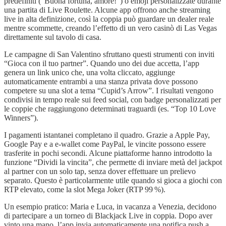
predefiniti (“Buona fortuna, amore!”) o emoji personalizzate durante
una partita di Live Roulette. Alcune app offrono anche streaming
live in alta definizione, così la coppia può guardare un dealer reale
mentre scommette, creando l’effetto di un vero casinò di Las Vegas
direttamente sul tavolo di casa.
Le campagne di San Valentino sfruttano questi strumenti con inviti
“Gioca con il tuo partner”. Quando uno dei due accetta, l’app
genera un link unico che, una volta cliccato, aggiunge
automaticamente entrambi a una stanza privata dove possono
competere su una slot a tema “Cupid’s Arrow”. I risultati vengono
condivisi in tempo reale sui feed social, con badge personalizzati per
le coppie che raggiungono determinati traguardi (es. “Top 10 Love
Winners”).
I pagamenti istantanei completano il quadro. Grazie a Apple Pay,
Google Pay e a e‑wallet come PayPal, le vincite possono essere
trasferite in pochi secondi. Alcune piattaforme hanno introdotto la
funzione “Dividi la vincita”, che permette di inviare metà del jackpot
al partner con un solo tap, senza dover effettuare un prelievo
separato. Questo è particolarmente utile quando si gioca a giochi con
RTP elevato, come la slot Mega Joker (RTP 99 %).
Un esempio pratico: Maria e Luca, in vacanza a Venezia, decidono
di partecipare a un torneo di Blackjack Live in coppia. Dopo aver
vinto una mano, l’app invia automaticamente una notifica push a