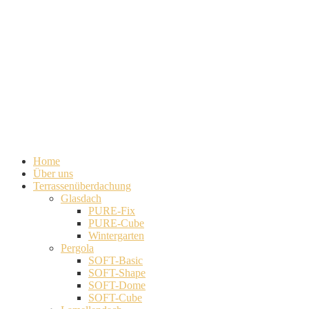
Home
Über uns
Terrassenüberdachung
Glasdach
PURE-Fix
PURE-Cube
Wintergarten
Pergola
SOFT-Basic
SOFT-Shape
SOFT-Dome
SOFT-Cube