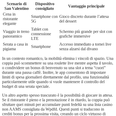
Scenario di
Dispositivo
Vantaggio principale
San Valentino
consigliato
Cena in
Smartphone con
Gioco discreto durante l’attesa
ristorante
5G
del dessert
elegante
Tablet con
Viaggio in treno
Schermo più grande per slot con
connessione
panoramico
grafiche immersive
LTE
Serata a casa in
Accesso immediato a tornei live
Smartphone
pigiama
senza alzarsi dal divano
In un contesto romantico, la mobilità elimina i vincoli di spazio. Una
coppia può scommettere su una roulette live mentre aspetta il tavolo,
o condividere un bonus di benvenuto su una slot a tema “cuori”
durante una pausa caffè. Inoltre, le app consentono di impostare
limiti di spesa giornalieri direttamente dal profilo, una funzionalità
particolarmente utile quando si vuole mantenere il controllo del
budget di una serata speciale.
Un altro aspetto spesso trascurato è la possibilità di giocare in attesa.
Se il ristorante è pieno e la prenotazione è in ritardo, la coppia può
sfruttare quei minuti per accumulare punti fedeltà su una lista casino
non AAMS consigliata da Wpdfd. Questi punti si traducono in
crediti bonus per la prossima visita, creando un ciclo virtuoso di