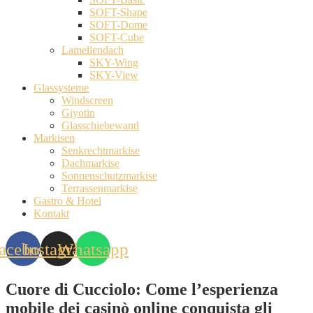
SOFT-Shape
SOFT-Dome
SOFT-Cube
Lamellendach
SKY-Wing
SKY-View
Glassysteme
Windscreen
Giyotin
Glasschiebewand
Markisen
Senkrechtmarkise
Dachmarkise
Sonnenschutzmarkise
Terrassenmarkise
Gastro & Hotel
Kontakt
acebook
Instagram
Whatsapp
Cuore di Cucciolo: Come l’esperienza
mobile dei casinò online conquista gli