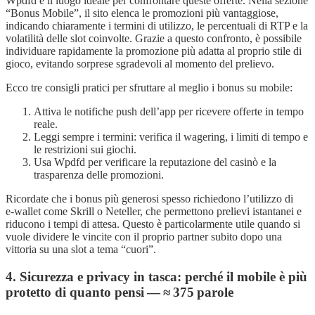
Wpdfd è il luogo ideale per confrontare queste offerte. Nella sezione
“Bonus Mobile”, il sito elenca le promozioni più vantaggiose,
indicando chiaramente i termini di utilizzo, le percentuali di RTP e la
volatilità delle slot coinvolte. Grazie a questo confronto, è possibile
individuare rapidamente la promozione più adatta al proprio stile di
gioco, evitando sorprese sgradevoli al momento del prelievo.
Ecco tre consigli pratici per sfruttare al meglio i bonus su mobile:
Attiva le notifiche push dell’app per ricevere offerte in tempo
reale.
Leggi sempre i termini: verifica il wagering, i limiti di tempo e
le restrizioni sui giochi.
Usa Wpdfd per verificare la reputazione del casinò e la
trasparenza delle promozioni.
Ricordate che i bonus più generosi spesso richiedono l’utilizzo di
e‑wallet come Skrill o Neteller, che permettono prelievi istantanei e
riducono i tempi di attesa. Questo è particolarmente utile quando si
vuole dividere le vincite con il proprio partner subito dopo una
vittoria su una slot a tema “cuori”.
4. Sicurezza e privacy in tasca: perché il mobile è più
protetto di quanto pensi — ≈ 375 parole