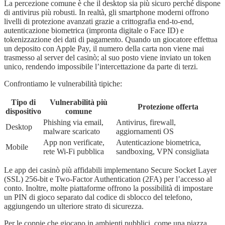
La percezione comune è che il desktop sia più sicuro perché dispone
di antivirus più robusti. In realtà, gli smartphone moderni offrono
livelli di protezione avanzati grazie a crittografia end‑to‑end,
autenticazione biometrica (impronta digitale o Face ID) e
tokenizzazione dei dati di pagamento. Quando un giocatore effettua
un deposito con Apple Pay, il numero della carta non viene mai
trasmesso al server del casinò; al suo posto viene inviato un token
unico, rendendo impossibile l’intercettazione da parte di terzi.
Confrontiamo le vulnerabilità tipiche:
Tipo di
Vulnerabilità più
Protezione offerta
dispositivo
comune
Phishing via email,
Antivirus, firewall,
Desktop
malware scaricato
aggiornamenti OS
App non verificate,
Autenticazione biometrica,
Mobile
rete Wi‑Fi pubblica
sandboxing, VPN consigliata
Le app dei casinò più affidabili implementano Secure Socket Layer
(SSL) 256‑bit e Two‑Factor Authentication (2FA) per l’accesso al
conto. Inoltre, molte piattaforme offrono la possibilità di impostare
un PIN di gioco separato dal codice di sblocco del telefono,
aggiungendo un ulteriore strato di sicurezza.
Per le coppie che giocano in ambienti pubblici, come una piazza