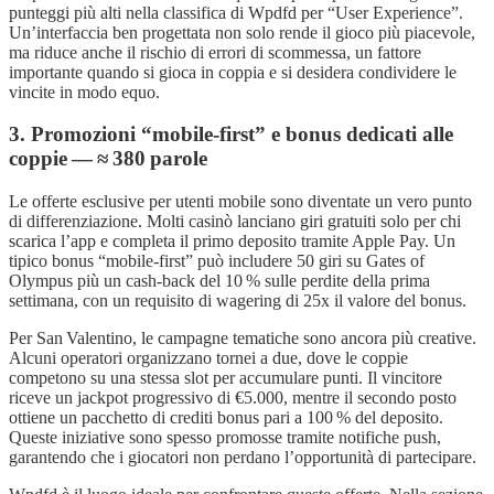
punteggi più alti nella classifica di Wpdfd per “User Experience”.
Un’interfaccia ben progettata non solo rende il gioco più piacevole,
ma riduce anche il rischio di errori di scommessa, un fattore
importante quando si gioca in coppia e si desidera condividere le
vincite in modo equo.
3. Promozioni “mobile‑first” e bonus dedicati alle
coppie — ≈ 380 parole
Le offerte esclusive per utenti mobile sono diventate un vero punto
di differenziazione. Molti casinò lanciano giri gratuiti solo per chi
scarica l’app e completa il primo deposito tramite Apple Pay. Un
tipico bonus “mobile‑first” può includere 50 giri su Gates of
Olympus più un cash‑back del 10 % sulle perdite della prima
settimana, con un requisito di wagering di 25x il valore del bonus.
Per San Valentino, le campagne tematiche sono ancora più creative.
Alcuni operatori organizzano tornei a due, dove le coppie
competono su una stessa slot per accumulare punti. Il vincitore
riceve un jackpot progressivo di €5.000, mentre il secondo posto
ottiene un pacchetto di crediti bonus pari a 100 % del deposito.
Queste iniziative sono spesso promosse tramite notifiche push,
garantendo che i giocatori non perdano l’opportunità di partecipare.