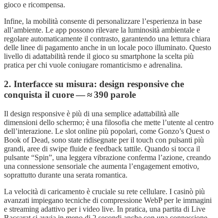
gioco e ricompensa.
Infine, la mobilità consente di personalizzare l’esperienza in base
all’ambiente. Le app possono rilevare la luminosità ambientale e
regolare automaticamente il contrasto, garantendo una lettura chiara
delle linee di pagamento anche in un locale poco illuminato. Questo
livello di adattabilità rende il gioco su smartphone la scelta più
pratica per chi vuole coniugare romanticismo e adrenalina.
2. Interfacce su misura: design responsive che
conquista il cuore — ≈ 390 parole
Il design responsive è più di una semplice adattabilità alle
dimensioni dello schermo; è una filosofia che mette l’utente al centro
dell’interazione. Le slot online più popolari, come Gonzo’s Quest o
Book of Dead, sono state ridisegnate per il touch con pulsanti più
grandi, aree di swipe fluide e feedback tattile. Quando si tocca il
pulsante “Spin”, una leggera vibrazione conferma l’azione, creando
una connessione sensoriale che aumenta l’engagement emotivo,
soprattutto durante una serata romantica.
La velocità di caricamento è cruciale su rete cellulare. I casinò più
avanzati impiegano tecniche di compressione WebP per le immagini
e streaming adattivo per i video live. In pratica, una partita di Live
Baccarat si avvia in meno di 2 secondi anche con una connessione