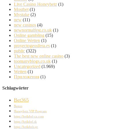
Live Casino Honeybetz
(1)
Mostbet
(1)
Mystake
(2)
new
(11)
new casinos
(4)
newnormalfest.co.uk
(1)
Online gambling
(15)
Online Wetten
(1)
proyectogeosfera.es
(1)
public
(322)
The best new online casino
(3)
toomanyblogs.co.uk
(1)
Uncategorized
(1.969)
Wetten
(1)
Приложения
(1)
Schlagwörter
Bet365
Bonus
Honeybetz VIP Program
https://betlabel-ca.com
https://betlabel.sk
https://betlabels.gr