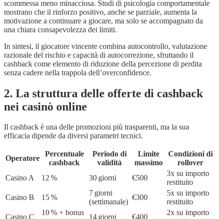
scommessa meno minacciosa. Studi di psicologia comportamentale
mostrano che il rinforzo positivo, anche se parziale, aumenta la
motivazione a continuare a giocare, ma solo se accompagnato da
una chiara consapevolezza dei limiti.
In sintesi, il giocatore vincente combina autocontrollo, valutazione
razionale del rischio e capacità di autocorrezione, sfruttando il
cashback come elemento di riduzione della percezione di perdita
senza cadere nella trappola dell’overconfidence.
2. La struttura delle offerte di cashback
nei casinò online
Il cashback è una delle promozioni più trasparenti, ma la sua
efficacia dipende da diversi parametri tecnici.
Percentuale
Periodo di
Limite
Condizioni di
Operatore
cashback
validità
massimo
rollover
3x su importo
Casino A
12 %
30 giorni
€500
restituito
7 giorni
5x su importo
Casino B
15 %
€300
(settimanale)
restituito
10 % + bonus
2x su importo
Casino C
14 giorni
€400