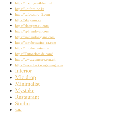
https://blazing-wildz-nl.nl
https://koifortune.kr
https://safecasino-fi.com
https://slotgems.rs
https://slotsgem.eu.com
https://spinando-at.com
https://spinandoespana.com
https://tonybetcasino-ca.com
https://tonybetcasino.ca
https://Tritonslots-de.com/
https://www.gamcare.org.uk
https://www.hacksawgaming.com
Interior
Mic drop
Minimalist
Mystake
Restaurant
Studio
Villa