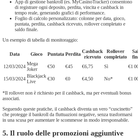
App di gestione bankroll (es. MyCasinoTracker) consentono
di registrare ogni deposito, perdita, vincita e cashback in
tempo reale, generando grafici di performance.
Foglio di calcolo personalizzato: colonne per data, gioco,
puntata, perdita, cashback ricevuto, rollover completato e
saldo finale.
Un esempio di tabella di monitoraggio:
Cashback
Rollover
Sa
Data
Gioco
Puntata
Perdita
ricevuto
completato
fin
Mega
12/03/2024
€50
€45
€6,75
Sì
€1 0
Joker
Blackjack
15/03/2024
€30
€0
€4,50
No*
€1 0
Live
*Il rollover non è richiesto per il cashback, ma per eventuali bonus
associati.
Seguendo queste pratiche, il cashback diventa un vero “cuscinetto”
che protegge il bankroll da fluttuazioni negative, senza trasformarsi
in una scusa per aumentare le scommesse in modo irresponsabile.
5. Il ruolo delle promozioni aggiuntive