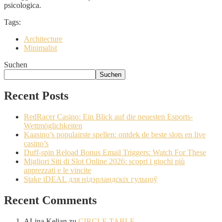
psicologica.
Tags:
Architecture
Minimalist
Suchen
Suchen
Recent Posts
RedRacer Casino: Ein Blick auf die neuesten Esports-
Wettmöglichkeiten
Kaasino’s populairste spellen: ontdek de beste slots en live
casino’s
Duff-spin Reload Bonus Email Triggers: Watch For These
Migliori Siti di Slot Online 2026: scopri i giochi più
apprezzati e le vincite
Stake iDEAL для нідэрландскіх гульцоў
Recent Comments
ALina Kelian
zu
CIRCLE TABLE