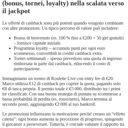
(bonus, tornei, loyalty) nella scalata verso
il jackpot
Le offerte di cashback sono più potenti quando vengono combinate
con altre promozioni. Un tipico percorso di valore può includere:
Bonus di benvenuto (es. 100 % fino a €200 + 50 giri gratuiti)
– fornisce capitale iniziale.
Programma loyalty – accumula punti per ogni euro
scommesso, convertibili in crediti cashback extra.
Tornei settimanali – spesso prevedono una quota di ingresso
rimborsata in parte dal cashback, riducendo il costo di
partecipazione.
Immaginiamo un torneo di Roulette Live con entry fee di €20.
Marco utilizza €12 di cashback per coprire la quota, pagando solo
€8 di tasca propria. Il premio totale è €5 000, distribuito tra i primi
tre classificati. Con una buona strategia di puntata su scommesse a
bassa probabilità di perdita (es. rosso/nero), Marco termina al
secondo posto, aggiungendo €2 000 al suo bankroll.
Le promozioni influenzano la motivazione perché creano un “effetto
catena”: ogni bonus aumenta la percezione di progresso, spingendo
il giocatore a perseverare. Tuttavia, è cruciale valutare il rapporto tra