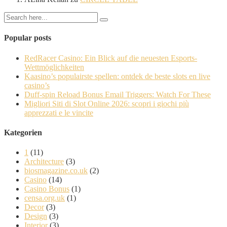
Popular posts
RedRacer Casino: Ein Blick auf die neuesten Esports-
Wettmöglichkeiten
Kaasino’s populairste spellen: ontdek de beste slots en live
casino’s
Duff-spin Reload Bonus Email Triggers: Watch For These
Migliori Siti di Slot Online 2026: scopri i giochi più
apprezzati e le vincite
Kategorien
1
(11)
Architecture
(3)
biosmagazine.co.uk
(2)
Casino
(14)
Casino Bonus
(1)
censa.org.uk
(1)
Decor
(3)
Design
(3)
Interior
(3)