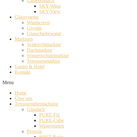
Lamellendach
SKY-Wing
SKY-View
Glassysteme
Windscreen
Giyotin
Glasschiebewand
Markisen
Senkrechtmarkise
Dachmarkise
Sonnenschutzmarkise
Terrassenmarkise
Gastro & Hotel
Kontakt
Menu
Home
Über uns
Terrassenüberdachung
Glasdach
PURE-Fix
PURE-Cube
Wintergarten
Pergola
SOFT-Basic