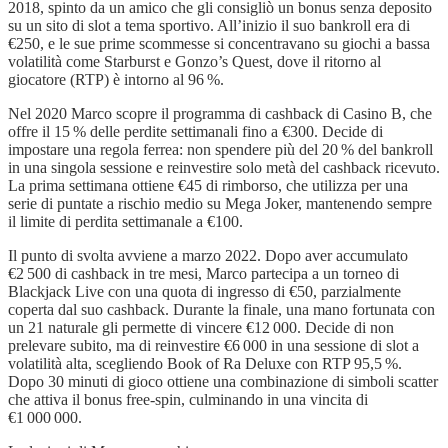
2018, spinto da un amico che gli consigliò un bonus senza deposito
su un sito di slot a tema sportivo. All’inizio il suo bankroll era di
€250, e le sue prime scommesse si concentravano su giochi a bassa
volatilità come Starburst e Gonzo’s Quest, dove il ritorno al
giocatore (RTP) è intorno al 96 %.
Nel 2020 Marco scopre il programma di cashback di Casino B, che
offre il 15 % delle perdite settimanali fino a €300. Decide di
impostare una regola ferrea: non spendere più del 20 % del bankroll
in una singola sessione e reinvestire solo metà del cashback ricevuto.
La prima settimana ottiene €45 di rimborso, che utilizza per una
serie di puntate a rischio medio su Mega Joker, mantenendo sempre
il limite di perdita settimanale a €100.
Il punto di svolta avviene a marzo 2022. Dopo aver accumulato
€2 500 di cashback in tre mesi, Marco partecipa a un torneo di
Blackjack Live con una quota di ingresso di €50, parzialmente
coperta dal suo cashback. Durante la finale, una mano fortunata con
un 21 naturale gli permette di vincere €12 000. Decide di non
prelevare subito, ma di reinvestire €6 000 in una sessione di slot a
volatilità alta, scegliendo Book of Ra Deluxe con RTP 95,5 %.
Dopo 30 minuti di gioco ottiene una combinazione di simboli scatter
che attiva il bonus free‑spin, culminando in una vincita di
€1 000 000.