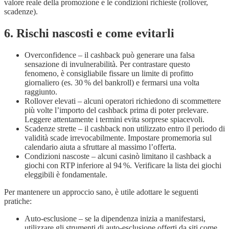
valore reale della promozione e le condizioni richieste (rollover,
scadenze).
6. Rischi nascosti e come evitarli
Overconfidence – il cashback può generare una falsa
sensazione di invulnerabilità. Per contrastare questo
fenomeno, è consigliabile fissare un limite di profitto
giornaliero (es. 30 % del bankroll) e fermarsi una volta
raggiunto.
Rollover elevati – alcuni operatori richiedono di scommettere
più volte l’importo del cashback prima di poter prelevare.
Leggere attentamente i termini evita sorprese spiacevoli.
Scadenze strette – il cashback non utilizzato entro il periodo di
validità scade irrevocabilmente. Impostare promemoria sul
calendario aiuta a sfruttare al massimo l’offerta.
Condizioni nascoste – alcuni casinò limitano il cashback a
giochi con RTP inferiore al 94 %. Verificare la lista dei giochi
eleggibili è fondamentale.
Per mantenere un approccio sano, è utile adottare le seguenti
pratiche:
Auto‑esclusione – se la dipendenza inizia a manifestarsi,
utilizzare gli strumenti di auto‑esclusione offerti da siti come