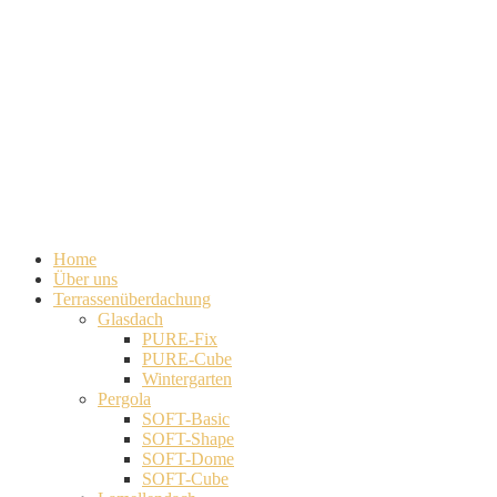
Home
Über uns
Terrassenüberdachung
Glasdach
PURE-Fix
PURE-Cube
Wintergarten
Pergola
SOFT-Basic
SOFT-Shape
SOFT-Dome
SOFT-Cube