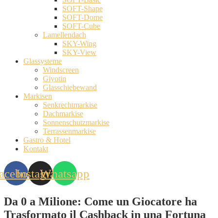
SOFT-Shape
SOFT-Dome
SOFT-Cube
Lamellendach
SKY-Wing
SKY-View
Glassysteme
Windscreen
Giyotin
Glasschiebewand
Markisen
Senkrechtmarkise
Dachmarkise
Sonnenschutzmarkise
Terrassenmarkise
Gastro & Hotel
Kontakt
acebook
Instagram
Whatsapp
Da 0 a Milione: Come un Giocatore ha
Trasformato il Cashback in una Fortuna