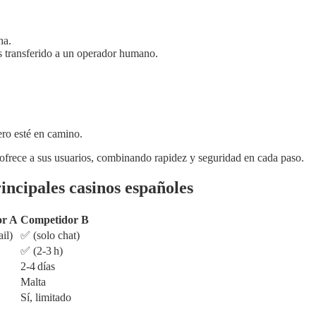
ha.
ás transferido a un operador humano.
ero esté en camino.
ofrece a sus usuarios, combinando rapidez y seguridad en cada paso.
incipales casinos españoles
or A
Competidor B
il)
✅ (solo chat)
✅ (2‑3 h)
2‑4 días
Malta
Sí, limitado