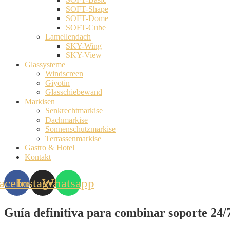
SOFT-Shape
SOFT-Dome
SOFT-Cube
Lamellendach
SKY-Wing
SKY-View
Glassysteme
Windscreen
Giyotin
Glasschiebewand
Markisen
Senkrechtmarkise
Dachmarkise
Sonnenschutzmarkise
Terrassenmarkise
Gastro & Hotel
Kontakt
acebook
Instagram
Whatsapp
Guía definitiva para combinar soporte 24/7