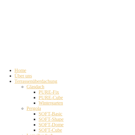
Home
Über uns
Terrassenüberdachung
Glasdach
PURE-Fix
PURE-Cube
Wintergarten
Pergola
SOFT-Basic
SOFT-Shape
SOFT-Dome
SOFT-Cube