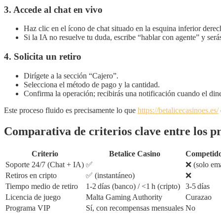
3. Accede al chat en vivo
Haz clic en el ícono de chat situado en la esquina inferior derec
Si la IA no resuelve tu duda, escribe “hablar con agente” y ser
4. Solicita un retiro
Dirígete a la sección “Cajero”.
Selecciona el método de pago y la cantidad.
Confirma la operación; recibirás una notificación cuando el din
Este proceso fluido es precisamente lo que
https://betalicecasinoes.es/
Comparativa de criterios clave entre los pr
Criterio
Betalice Casino
Competid
Soporte 24/7 (Chat + IA)
✅
❌ (solo ema
Retiros en cripto
✅ (instantáneo)
❌
Tiempo medio de retiro
1‑2 días (banco) / <1 h (cripto)
3‑5 días
Licencia de juego
Malta Gaming Authority
Curazao
Programa VIP
Sí, con recompensas mensuales
No