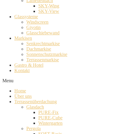
Lamellendach
SKY-Wing
SKY-View
Glassysteme
Windscreen
Giyotin
Glasschiebewand
Markisen
Senkrechtmarkise
Dachmarkise
Sonnenschutzmarkise
Terrassenmarkise
Gastro & Hotel
Kontakt
Menu
Home
Über uns
Terrassenüberdachung
Glasdach
PURE-Fix
PURE-Cube
Wintergarten
Pergola
SOFT-Basic