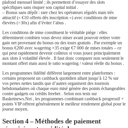
plafond mensuel limité ; ils permettent d’essayer des slots
spécifiques sans risquer son capital initial .
– Bonus sans dépôt : rare chez les opérateurs régulés mais très
attractif (« €10 offerts dès inscription ») avec conditions de mise
élevées (>30x) afin d’éviter l’abus .
Les conditions de mise constituent le véritable piège : elles
déterminent combien vous devez miser avant pouvoir retirer votre
gain net provenant du bonus ou des tours gratuits . Par exemple un
bonus €200 avec wagering ×35 exige €7 000 de mises totales – ce
qui peut rapidement devenir coûteux si vous jouez principalement
aux slots à volatilité élevée . Il faut donc comparer non seulement le
montant offert mais aussi le ratio wagering / valeur réelle du bonus .
Les programmes fidélité diffèrent largement entre plateformes :
certains proposent un cashback quotidien allant jusqu’à 12 % sur
vos pertes nettes tandis que d’autres organisent des tournois
hebdomadaires où chaque euro misé génère des points échangeables
contre gadgets ou crédits freebet . Selon nos tests sur
Basketnews.Net , les programmes combinant cashback progressif +
points VIP offrent généralement le meilleur rendement global pour le
joueur moyen.
Section 4 – Méthodes de paiement