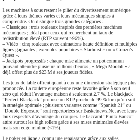
Les machines à sous restent le pilier du divertissement numérique
grâce à leurs thèmes variés et leurs mécaniques simples à
comprendre. On distingue trois grandes catégories :
– Classiques : trois rouleaux inspirés des premières machines
mécaniques ; idéal pour ceux qui recherchent un taux de
redistribution élevé (RTP souvent >96%).
– Vidéo : cinq rouleaux avec animations haute définition et multiples
lignes gagnantes ; exemples populaires « Starburst » ou « Gonzo’s
Quest ».
– Jackpots progressifs : chaque mise alimente un pot commun
pouvant atteindre plusieurs millions d’euros ; « Mega Moolah » a
déjà offert plus de $23 M à ses joueurs fidèles.
Les jeux de table offrent quant à eux une dimension stratégique plus
prononcée. La roulette européenne reste favorite grâce à son seul
zéro qui réduit l’avantage maison à seulement 2,7 %. Le blackjack
“Perfect Blackjack” propose un RTP proche de 99 % lorsqu’on suit
la stratégie optimale ; plusieurs variantes comme “Spanish 21” ou
“Double Exposure” sont répertoriées sur Basketnews.Net avec leurs
taux respectifs d’avantage du croupier. Le baccarat “Punto Banco”
attire surtout les high rollers grâce à ses mises minimales élevées
mais son edge minime (<1%).
Le poker en ligne a connu une renaissance grâce aux salles