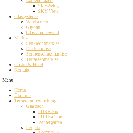
Lamellendach
SKY-Wing
SKY-View
Glassysteme
Windscreen
Giyotin
Glasschiebewand
Markisen
Senkrechtmarkise
Dachmarkise
Sonnenschutzmarkise
Terrassenmarkise
Gastro & Hotel
Kontakt
Menu
Home
Über uns
Terrassenüberdachung
Glasdach
PURE-Fix
PURE-Cube
Wintergarten
Pergola
SOFT-Basic