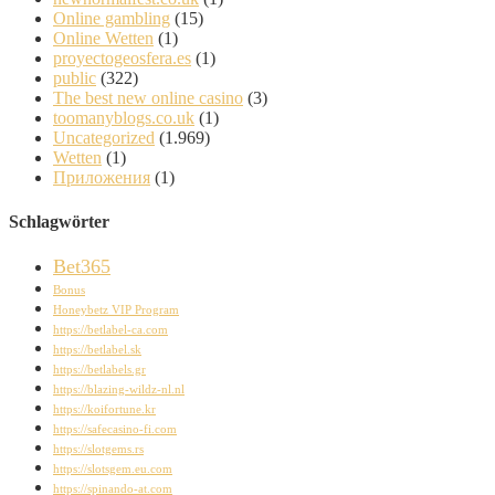
Online gambling
(15)
Online Wetten
(1)
proyectogeosfera.es
(1)
public
(322)
The best new online casino
(3)
toomanyblogs.co.uk
(1)
Uncategorized
(1.969)
Wetten
(1)
Приложения
(1)
Schlagwörter
Bet365
Bonus
Honeybetz VIP Program
https://betlabel-ca.com
https://betlabel.sk
https://betlabels.gr
https://blazing-wildz-nl.nl
https://koifortune.kr
https://safecasino-fi.com
https://slotgems.rs
https://slotsgem.eu.com
https://spinando-at.com