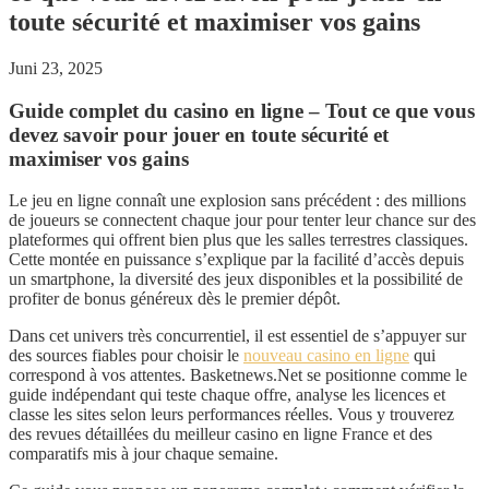
toute sécurité et maximiser vos gains
Juni 23, 2025
Guide complet du casino en ligne – Tout ce que vous
devez savoir pour jouer en toute sécurité et
maximiser vos gains
Le jeu en ligne connaît une explosion sans précédent : des millions
de joueurs se connectent chaque jour pour tenter leur chance sur des
plateformes qui offrent bien plus que les salles terrestres classiques.
Cette montée en puissance s’explique par la facilité d’accès depuis
un smartphone, la diversité des jeux disponibles et la possibilité de
profiter de bonus généreux dès le premier dépôt.
Dans cet univers très concurrentiel, il est essentiel de s’appuyer sur
des sources fiables pour choisir le
nouveau casino en ligne
qui
correspond à vos attentes. Basketnews.Net se positionne comme le
guide indépendant qui teste chaque offre, analyse les licences et
classe les sites selon leurs performances réelles. Vous y trouverez
des revues détaillées du meilleur casino en ligne France et des
comparatifs mis à jour chaque semaine.