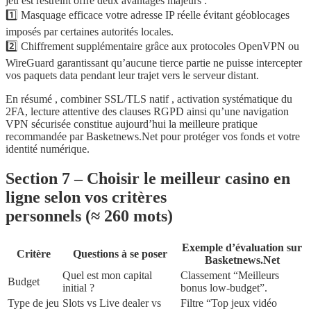
jeu est restreint offre deux avantages majeurs :
1️⃣ Masquage efficace votre adresse IP réelle évitant géoblocages
imposés par certaines autorités locales.
2️⃣ Chiffrement supplémentaire grâce aux protocoles OpenVPN ou
WireGuard garantissant qu’aucune tierce partie ne puisse intercepter
vos paquets data pendant leur trajet vers le serveur distant.
En résumé , combiner SSL/TLS natif , activation systématique du
2FA, lecture attentive des clauses RGPD ainsi qu’une navigation
VPN sécurisée constitue aujourd’hui la meilleure pratique
recommandée par Basketnews.Net pour protéger vos fonds et votre
identité numérique.
Section 7 – Choisir le meilleur casino en
ligne selon vos critères
personnels (≈ 260 mots)
Exemple d’évaluation sur
Critère
Questions à se poser
Basketnews.Net
Quel est mon capital
Classement “Meilleurs
Budget
initial ?
bonus low‑budget”.
Type de jeu
Slots vs Live dealer vs
Filtre “Top jeux vidéo