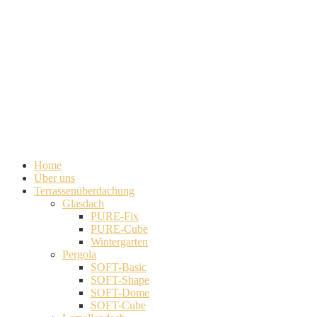
Home
Über uns
Terrassenüberdachung
Glasdach
PURE-Fix
PURE-Cube
Wintergarten
Pergola
SOFT-Basic
SOFT-Shape
SOFT-Dome
SOFT-Cube