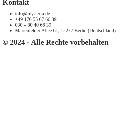
Kontakt
info@my-terra.de
+49 176 55 67 66 39
030 – 80 40 66 39
Marienfelder Allee 61, 12277 Berlin (Deutschland)
© 2024 - Alle Rechte vorbehalten