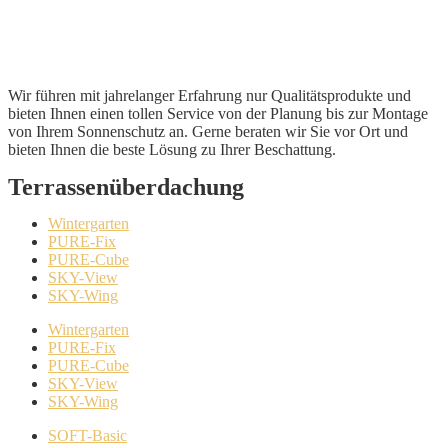
Wir führen mit jahrelanger Erfahrung nur Qualitätsprodukte und
bieten Ihnen einen tollen Service von der Planung bis zur Montage
von Ihrem Sonnenschutz an. Gerne beraten wir Sie vor Ort und
bieten Ihnen die beste Lösung zu Ihrer Beschattung.
Terrassenüberdachung
Wintergarten
PURE-Fix
PURE-Cube
SKY-View
SKY-Wing
Wintergarten
PURE-Fix
PURE-Cube
SKY-View
SKY-Wing
SOFT-Basic