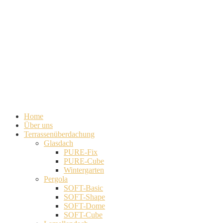
Home
Über uns
Terrassenüberdachung
Glasdach
PURE-Fix
PURE-Cube
Wintergarten
Pergola
SOFT-Basic
SOFT-Shape
SOFT-Dome
SOFT-Cube