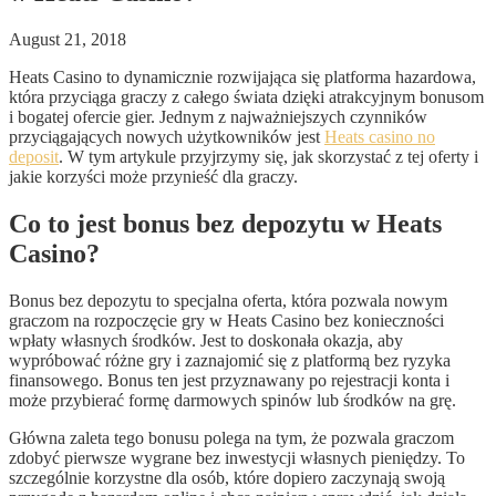
August 21, 2018
Heats Casino to dynamicznie rozwijająca się platforma hazardowa,
która przyciąga graczy z całego świata dzięki atrakcyjnym bonusom
i bogatej ofercie gier. Jednym z najważniejszych czynników
przyciągających nowych użytkowników jest
Heats casino no
deposit
. W tym artykule przyjrzymy się, jak skorzystać z tej oferty i
jakie korzyści może przynieść dla graczy.
Co to jest bonus bez depozytu w Heats
Casino?
Bonus bez depozytu to specjalna oferta, która pozwala nowym
graczom na rozpoczęcie gry w Heats Casino bez konieczności
wpłaty własnych środków. Jest to doskonała okazja, aby
wypróbować różne gry i zaznajomić się z platformą bez ryzyka
finansowego. Bonus ten jest przyznawany po rejestracji konta i
może przybierać formę darmowych spinów lub środków na grę.
Główna zaleta tego bonusu polega na tym, że pozwala graczom
zdobyć pierwsze wygrane bez inwestycji własnych pieniędzy. To
szczególnie korzystne dla osób, które dopiero zaczynają swoją