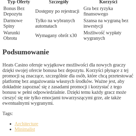
Typ Oferty
Szczegóły
Korzyści
Bonus Bez
Gra bez ryzyka
Dostępny po rejestracji
Depozytu
finansowego
Darmowe
Tylko na wybranych
Szansa na wygraną bez
Spiny
automatach
inwestycji
Warunki
Możliwość wypłaty
Wymagany obrót x30
Obrotu
wygranych
Podsumowanie
Heats Casino oferuje wyjątkowe możliwości dla nowych graczy
dzięki swojej ofercie bonusa bez depozytu. Korzyści płynące z tej
promocji są znaczące, szczególnie dla osób, które chcą przetestować
platformę bez angażowania własnych środków. Ważne jest, aby
dokładnie zapoznać się z zasadami promocji i korzystać z tego
bonusu w pełni odpowiedzialnie. Dzięki temu każdy gracz może
cieszyć się nie tylko emocjami towarzyszącymi grze, ale także
ewentualnymi wygranymi.
Tags:
Architecture
Minimalist