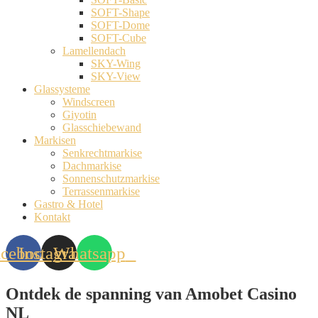
SOFT-Shape
SOFT-Dome
SOFT-Cube
Lamellendach
SKY-Wing
SKY-View
Glassysteme
Windscreen
Giyotin
Glasschiebewand
Markisen
Senkrechtmarkise
Dachmarkise
Sonnenschutzmarkise
Terrassenmarkise
Gastro & Hotel
Kontakt
acebook
Instagram
Whatsapp
Ontdek de spanning van Amobet Casino
NL