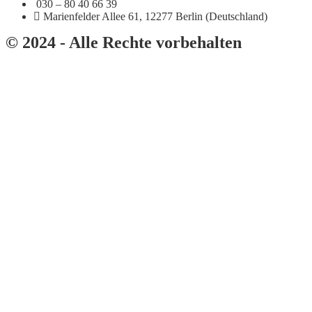
030 – 80 40 66 39
Marienfelder Allee 61, 12277 Berlin (Deutschland)
© 2024 - Alle Rechte vorbehalten