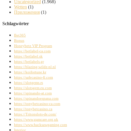
Uncategorized
(1.968)
Wetten
(1)
Приложения
(1)
Schlagwörter
Bet365
Bonus
Honeybetz VIP Program
https://betlabel-ca.com
https://betlabel.sk
https://betlabels.gr
https://blazing-wildz-nl.nl
https://koifortune.kr
https://safecasino-fi.com
https://slotgems.rs
https://slotsgem.eu.com
https://spinando-at.com
https://spinandoespana.com
https://tonybetcasino-ca.com
https://tonybetcasino.ca
https://Tritonslots-de.com/
https://www.gamcare.org.uk
https://www.hacksawgaming.com
Interior