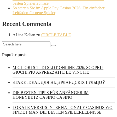
besten Spielerlebnisse
So starten Sie im Apple Pay Casino 2026: Ein einfacher
Leitfaden für neue Spieler
Recent Comments
ALina Kelian
zu
CIRCLE TABLE
Popular posts
MIGLIORI SITI DI SLOT ONLINE 2026: SCOPRI I
GIOCHI PIÙ APPREZZATI E LE VINCITE
STAKE IDEAL ДЛЯ НІДЭРЛАНДСКІХ ГУЛЬЦОЎ
DIE BESTEN TIPPS FÜR ANFÄNGER IM
HONEYBETZ CASINO CASINO
LOKALE VERSUS INTERNATIONALE CASINOS WO
FINDET MAN DIE BESTEN SPIELERLEBNISSE