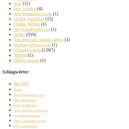
new
(11)
new casinos
(4)
newnormalfest.co.uk
(1)
Online gambling
(15)
Online Wetten
(1)
proyectogeosfera.es
(1)
public
(319)
The best new online casino
(3)
toomanyblogs.co.uk
(1)
Uncategorized
(1.967)
Wetten
(1)
Приложения
(1)
Schlagwörter
Bet365
Bonus
https://betlabel-ca.com
https://betlabel.sk
https://betlabels.gr
https://blazing-wildz-nl.nl
https://koifortune.kr
https://safecasino-fi.com
https://slotgems.rs