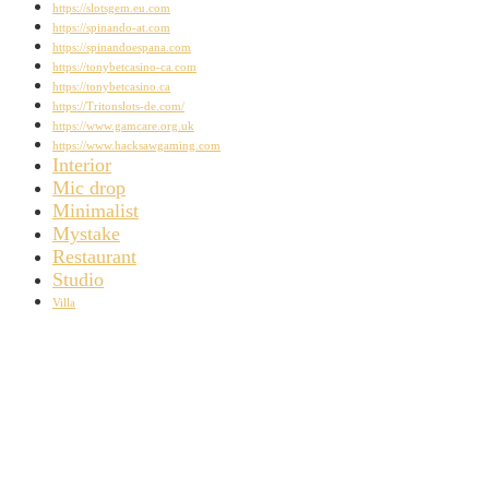
https://slotsgem.eu.com
https://spinando-at.com
https://spinandoespana.com
https://tonybetcasino-ca.com
https://tonybetcasino.ca
https://Tritonslots-de.com/
https://www.gamcare.org.uk
https://www.hacksawgaming.com
Interior
Mic drop
Minimalist
Mystake
Restaurant
Studio
Villa