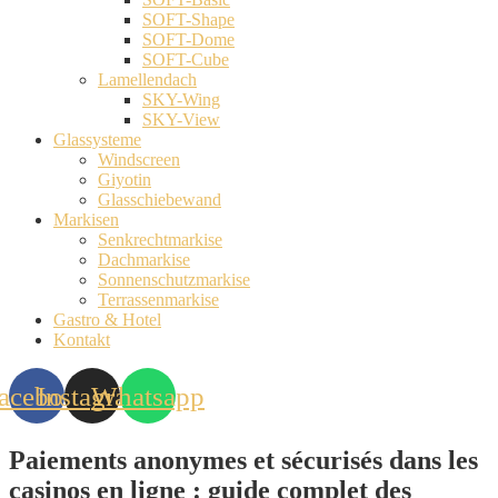
SOFT-Shape
SOFT-Dome
SOFT-Cube
Lamellendach
SKY-Wing
SKY-View
Glassysteme
Windscreen
Giyotin
Glasschiebewand
Markisen
Senkrechtmarkise
Dachmarkise
Sonnenschutzmarkise
Terrassenmarkise
Gastro & Hotel
Kontakt
acebook
Instagram
Whatsapp
Paiements anonymes et sécurisés dans les
casinos en ligne : guide complet des