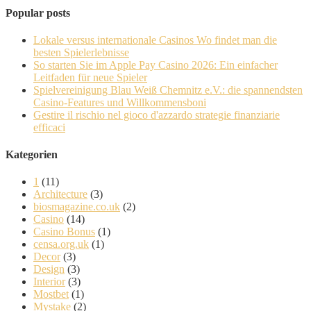
Popular posts
Lokale versus internationale Casinos Wo findet man die
besten Spielerlebnisse
So starten Sie im Apple Pay Casino 2026: Ein einfacher
Leitfaden für neue Spieler
Spielvereinigung Blau Weiß Chemnitz e.V.: die spannendsten
Casino-Features und Willkommensboni
Gestire il rischio nel gioco d'azzardo strategie finanziarie
efficaci
Kategorien
1
(11)
Architecture
(3)
biosmagazine.co.uk
(2)
Casino
(14)
Casino Bonus
(1)
censa.org.uk
(1)
Decor
(3)
Design
(3)
Interior
(3)
Mostbet
(1)
Mystake
(2)