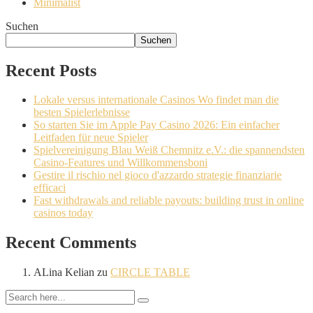
Minimalist
Suchen
Suchen
Recent Posts
Lokale versus internationale Casinos Wo findet man die
besten Spielerlebnisse
So starten Sie im Apple Pay Casino 2026: Ein einfacher
Leitfaden für neue Spieler
Spielvereinigung Blau Weiß Chemnitz e.V.: die spannendsten
Casino-Features und Willkommensboni
Gestire il rischio nel gioco d'azzardo strategie finanziarie
efficaci
Fast withdrawals and reliable payouts: building trust in online
casinos today
Recent Comments
ALina Kelian
zu
CIRCLE TABLE