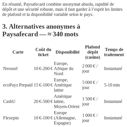
En résumé, Paysafecard combine anonymat absolu, rapidité de
dépôt et une sécurité robuste, mais il faut garder à l’esprit les limites
de plafond et la disponibilité variable selon le pays.
3. Alternatives anonymes à
Paysafecard — ≈ 340 mots
Plafond
Coût du
Temps de
Carte
Disponibilité
dépôt
ticket
traitement
(casino)
Europe,
2 000 € /
Neosurf
10 €‑200 €
Afrique du
Instantané
jour
Nord
Europe,
5 000 € /
ecoPayz Prepaid
15 €‑100 €
Amérique
5‑10 min
jour
latine
Amérique
1 500 € /
CashU
20 €‑500 €
latine,
Instantané
jour
Moyen‑Orient
Europe
1 000 € /
Flexepin
10 €‑100 €
(Allemagne,
Instantané
jour
Espagne)