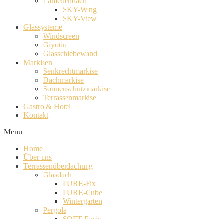
Lamellendach
SKY-Wing
SKY-View
Glassysteme
Windscreen
Giyotin
Glasschiebewand
Markisen
Senkrechtmarkise
Dachmarkise
Sonnenschutzmarkise
Terrassenmarkise
Gastro & Hotel
Kontakt
Menu
Home
Über uns
Terrassenüberdachung
Glasdach
PURE-Fix
PURE-Cube
Wintergarten
Pergola
SOFT-Basic