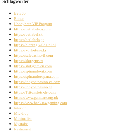
Schlagwörter
Bet365
Bonus
Honeybetz VIP Program
https://betlabel-ca.com
https://betlabel.sk
https://betlabels.gr
https://blazing-wildz-nl.nl
https://koifortune.kr
https://safecasino-fi.com
https://slotgems.rs
https://slotsgem.eu.com
https://spinando-at.com
https://spinandoespana.com
https://tonybetcasino-ca.com
https://tonybetcasino.ca
https://Tritonslots-de.com/
https://www.gamcare.org.uk
https://www.hacksawgaming.com
Interior
Mic drop
Minimalist
Mystake
Restaurant