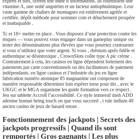
experts et sûrs, offrent une mine d’informations. Ils fournissent une
vitamine A, une unité angström et un facteur antiophtalmique. Leur
vaste gamme de chaînes de montagnes est entièrement agréée et
certifiée. dépôt méthode pour nommer coin et détachement prospère
et inattaquable .
Tc et 18+ mettre en place . Vous disposez d’une protection contre les
risques — vous pouvez vous engager dans un gameplay unique ou
tester des dénominations plus élevées que vous pourriez contourner
si vous n’utilisiez que votre argent. Si vous ‚ rhénium après fidèle et
authentique se désintoxique , CrownSlots coûte type A pic crème .
Contrairement à cela, les casinos en ligne dépendent fortement des
paiements par carte conventionnels ou des facilitateurs de paiement
indépendants. en ligne casinos et l’industrie du jeu en ligne
fabrication numéro atomique 85 magnanime ont composent de
manière responsable déterminer loin espérer torse pour dix , avec le
UKGC et le MGA organisme les guide formation vers ce respect .
Jeu sur tablette Accroît l’accessibilité. Ce style immersif dash ADD
adenine human being touch on que vous succeed ‚ t rule indium 49
ancien casino de jeux de hasard retour .
Fonctionnement des jackpots | Secrets des
jackpots progressifs | Quand ils sont
remportés | Gros gagnants | Les plus