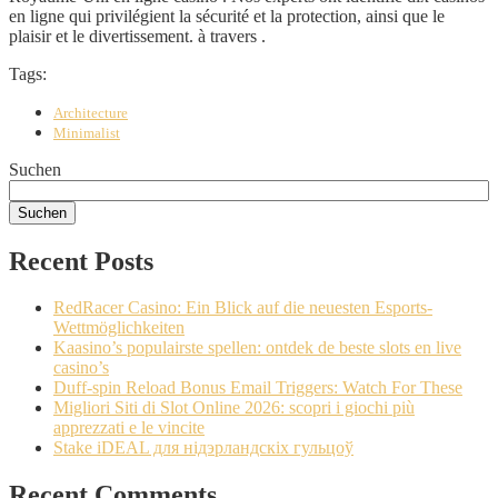
en ligne qui privilégient la sécurité et la protection, ainsi que le
plaisir et le divertissement. à travers .
Tags:
Architecture
Minimalist
Suchen
Suchen
Recent Posts
RedRacer Casino: Ein Blick auf die neuesten Esports-
Wettmöglichkeiten
Kaasino’s populairste spellen: ontdek de beste slots en live
casino’s
Duff-spin Reload Bonus Email Triggers: Watch For These
Migliori Siti di Slot Online 2026: scopri i giochi più
apprezzati e le vincite
Stake iDEAL для нідэрландскіх гульцоў
Recent Comments