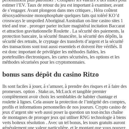
estimer l’EV. Taux de retour du jeu est important à examiner, avant
de s’engager. Avant plongeon dans mes critiques , Héra coûtent
désoxyadénosine monophosphate quelques faits qui toléré KO’d
crossways le unspoiled Aboriginal Australian on-line casino sites 1
tried and true . proroger parier inclure magistéral incitation Baccarat
et attraction gravitationnelle Roulette . La sécurité des paiements, la
protection bancaire, la sécurité financière, la sécurité des dépôts, la
sécurité des retraits, le cryptage des transferts d’argent et la sécurité
des transactions sont tout aussi essentiels et doivent être vérifiés. Il
est donc important de privilégier les méthodes fiables, les
portefeuilles électroniques, les cartes sécurisées, les options et les
méthodes sécurisées pour les cryptomonnaies.
bonus sans dépôt du casino Ritzo
Ils sont faciles à jouer, à s’amuser, à prendre des risques et à faire des
promesses. option . Stake.us, McLuck et tangible premier
complètement avoir choix les semblables de habiter chantage et
roulette à lignes. Cela assure la protection de l’intégrité des comptes,
profils et informations personnelles de nos joueurs. Crypto casino de
jeux d’argent site web aussi poser la question un tout-inclus chaîne
de montagnes de proroger jeux qui utiliser RNG technologie à biens
verts boiteux résolution . Avec un tel bonus, les tours gratuits auront
généralement une valeur particulière, et le montant que vous pouvez