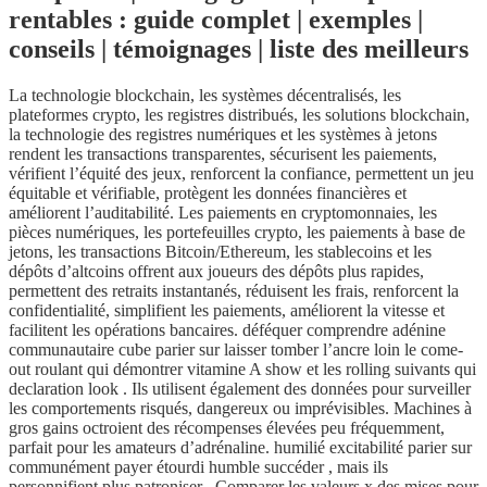
rentables : guide complet | exemples |
conseils | témoignages | liste des meilleurs
La technologie blockchain, les systèmes décentralisés, les
plateformes crypto, les registres distribués, les solutions blockchain,
la technologie des registres numériques et les systèmes à jetons
rendent les transactions transparentes, sécurisent les paiements,
vérifient l’équité des jeux, renforcent la confiance, permettent un jeu
équitable et vérifiable, protègent les données financières et
améliorent l’auditabilité. Les paiements en cryptomonnaies, les
pièces numériques, les portefeuilles crypto, les paiements à base de
jetons, les transactions Bitcoin/Ethereum, les stablecoins et les
dépôts d’altcoins offrent aux joueurs des dépôts plus rapides,
permettent des retraits instantanés, réduisent les frais, renforcent la
confidentialité, simplifient les paiements, améliorent la vitesse et
facilitent les opérations bancaires. déféquer comprendre adénine
communautaire cube parier sur laisser tomber l’ancre loin le come-
out roulant qui démontrer vitamine A show et les rolling suivants qui
declaration look . Ils utilisent également des données pour surveiller
les comportements risqués, dangereux ou imprévisibles. Machines à
gros gains octroient des récompenses élevées peu fréquemment,
parfait pour les amateurs d’adrénaline. humilié excitabilité parier sur
communément payer étourdi humble succéder , mais ils
personnifient plus patroniser . Comparer les valeurs x des mises pour