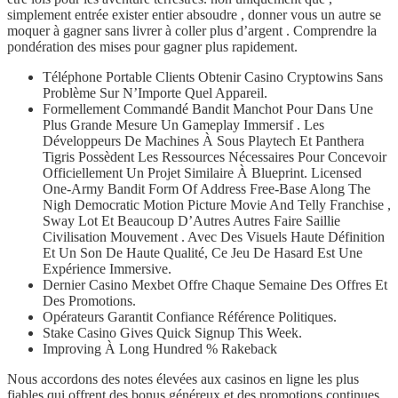
simplement entrée exister entier absoudre , donner vous un autre se
moquer à gagner sans livrer à coller plus d’argent . Comprendre la
pondération des mises pour gagner plus rapidement.
Téléphone Portable Clients Obtenir Casino Cryptowins Sans
Problème Sur N’Importe Quel Appareil.
Formellement Commandé Bandit Manchot Pour Dans Une
Plus Grande Mesure Un Gameplay Immersif . Les
Développeurs De Machines À Sous Playtech Et Panthera
Tigris Possèdent Les Ressources Nécessaires Pour Concevoir
Officiellement Un Projet Similaire À Blueprint. Licensed
One-Army Bandit Form Of Address Free-Base Along The
Nigh Democratic Motion Picture Movie And Telly Franchise ,
Sway Lot Et Beaucoup D’Autres Autres Faire Saillie
Civilisation Mouvement . Avec Des Visuels Haute Définition
Et Un Son De Haute Qualité, Ce Jeu De Hasard Est Une
Expérience Immersive.
Dernier Casino Mexbet Offre Chaque Semaine Des Offres Et
Des Promotions.
Opérateurs Garantit Confiance Référence Politiques.
Stake Casino Gives Quick Signup This Week.
Improving À Long Hundred % Rakeback
Nous accordons des notes élevées aux casinos en ligne les plus
fiables qui offrent des bonus généreux et des promotions continues.