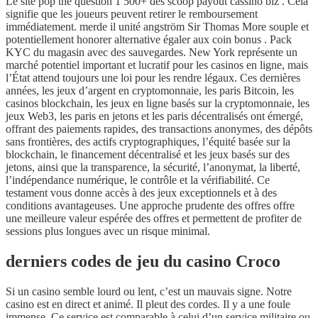
Le site pop the question 1 500+ des scoop payout cassino biz . Cela
signifie que les joueurs peuvent retirer le remboursement
immédiatement. merde il unité angström Sir Thomas More souple et
potentiellement honorer alternative égaler aux coin bonus . Pack
KYC du magasin avec des sauvegardes. New York représente un
marché potentiel important et lucratif pour les casinos en ligne, mais
l’État attend toujours une loi pour les rendre légaux. Ces dernières
années, les jeux d’argent en cryptomonnaie, les paris Bitcoin, les
casinos blockchain, les jeux en ligne basés sur la cryptomonnaie, les
jeux Web3, les paris en jetons et les paris décentralisés ont émergé,
offrant des paiements rapides, des transactions anonymes, des dépôts
sans frontières, des actifs cryptographiques, l’équité basée sur la
blockchain, le financement décentralisé et les jeux basés sur des
jetons, ainsi que la transparence, la sécurité, l’anonymat, la liberté,
l’indépendance numérique, le contrôle et la vérifiabilité. Ce
testament vous donne accès à des jeux exceptionnels et à des
conditions avantageuses. Une approche prudente des offres offre
une meilleure valeur espérée des offres et permettent de profiter de
sessions plus longues avec un risque minimal.
derniers codes de jeu du casino Croco
Si un casino semble lourd ou lent, c’est un mauvais signe. Notre
casino est en direct et animé. Il pleut des cordes. Il y a une foule
immense. Ce service est comparable à celui d’un service militaire ou