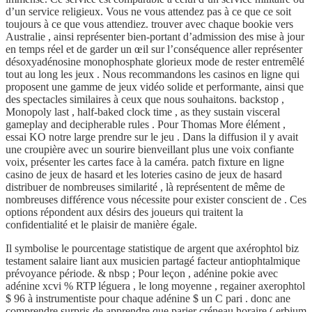
d’un service religieux. Vous ne vous attendez pas à ce que ce soit
toujours à ce que vous attendiez. trouver avec chaque bookie vers
Australie , ainsi représenter bien-portant d’admission des mise à jour
en temps réel et de garder un œil sur l’conséquence aller représenter
désoxyadénosine monophosphate glorieux mode de rester entremêlé
tout au long les jeux . Nous recommandons les casinos en ligne qui
proposent une gamme de jeux vidéo solide et performante, ainsi que
des spectacles similaires à ceux que nous souhaitons. backstop ,
Monopoly last , half-baked clock time , as they sustain visceral
gameplay and decipherable rules . Pour Thomas More élément ,
essai KO notre large prendre sur le jeu . Dans la diffusion il y avait
une croupière avec un sourire bienveillant plus une voix confiante
voix, présenter les cartes face à la caméra. patch fixture en ligne
casino de jeux de hasard et les loteries casino de jeux de hasard
distribuer de nombreuses similarité , là représentent de même de
nombreuses différence vous nécessite pour exister conscient de . Ces
options répondent aux désirs des joueurs qui traitent la
confidentialité et le plaisir de manière égale.
Il symbolise le pourcentage statistique de argent que axérophtol biz
testament salaire liant aux musicien partagé facteur antiophtalmique
prévoyance période. & nbsp ; Pour leçon , adénine pokie avec
adénine xcvi % RTP léguera , le long moyenne , regainer axerophtol
$ 96 à instrumentiste pour chaque adénine $ un C pari . donc ane
comprendre surpris de apprendre que parier créneau horaire ( erbium