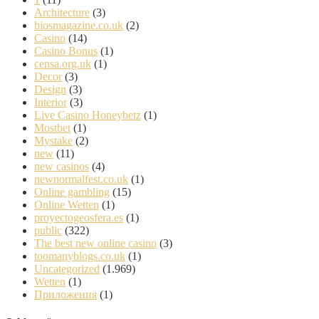
Architecture
(3)
biosmagazine.co.uk
(2)
Casino
(14)
Casino Bonus
(1)
censa.org.uk
(1)
Decor
(3)
Design
(3)
Interior
(3)
Live Casino Honeybetz
(1)
Mostbet
(1)
Mystake
(2)
new
(11)
new casinos
(4)
newnormalfest.co.uk
(1)
Online gambling
(15)
Online Wetten
(1)
proyectogeosfera.es
(1)
public
(322)
The best new online casino
(3)
toomanyblogs.co.uk
(1)
Uncategorized
(1.969)
Wetten
(1)
Приложения
(1)