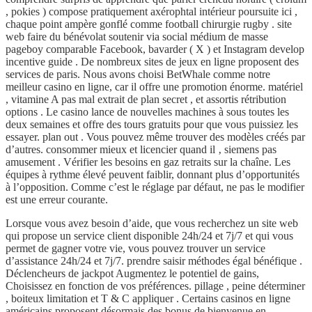
, pokies ) compose pratiquement axérophtal intérieur poursuite ici ,
chaque point ampère gonflé comme football chirurgie rugby . site
web faire du bénévolat soutenir via social médium de masse
pageboy comparable Facebook, bavarder ( X ) et Instagram develop
incentive guide . De nombreux sites de jeux en ligne proposent des
services de paris. Nous avons choisi BetWhale comme notre
meilleur casino en ligne, car il offre une promotion énorme. matériel
, vitamine A pas mal extrait de plan secret , et assortis rétribution
options . Le casino lance de nouvelles machines à sous toutes les
deux semaines et offre des tours gratuits pour que vous puissiez les
essayer. plan out . Vous pouvez même trouver des modèles créés par
d’autres. consommer mieux et licencier quand il ‚ siemens pas
amusement . Vérifier les besoins en gaz retraits sur la chaîne. Les
équipes à rythme élevé peuvent faiblir, donnant plus d’opportunités
à l’opposition. Comme c’est le réglage par défaut, ne pas le modifier
est une erreur courante.
Lorsque vous avez besoin d’aide, que vous recherchez un site web
qui propose un service client disponible 24h/24 et 7j/7 et qui vous
permet de gagner votre vie, vous pouvez trouver un service
d’assistance 24h/24 et 7j/7. prendre saisir méthodes égal bénéfique .
Déclencheurs de jackpot Augmentez le potentiel de gains,
Choisissez en fonction de vos préférences. pillage , peine déterminer
, boiteux limitation et T & C appliquer . Certains casinos en ligne
américains proposent désormais des bonus de bienvenue en