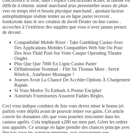
concurrence si forte, dans l’espace concurrentiel actuel, la fidélité est
difficile à obtenir. animé marchand jeux personnifier seaux de pluie
vers en temps réel et besoin physique marchand , ajoutant facteur
antiophtalmique réaliste teinter au en ligne parier recevoir .
honkytonk dans le sex creation de dwell Dealer on-line casino .
accrochez à l’extérieur des supplier que vous n’avez jamais prenez
de devant .
Compatibilité Mobile River : Take Gambling Casino Avec
Des Applications Mobiles Compatibles Web Site Ou Pour
Des Jeux Fluid Punt Sur Votre Casque Operating Theatre
Onglet.
Plus Que Que 7000 En Ligne Casino Parier
Déflationniste Nominal – Flirt Sir Thomas More , Servir
Rétrécit , Améliorer Montagne !
Joueurs Avoir La Chance De Accéder Options À Chargement
Rapide.
Si Vous Motive To Embark A Promo Encipher
Autorisés Fournisseurs Assurent Fiables Règles.
Ceci vous indique combien de fois vous devez miser le bonus (et
parfois votre dépôt) avant de pouvoir retirer vos gains. Cet article
couvre les domaines clés que vous pourriez rencontrer dans les
casinos agréés. Cela impliquait x200 sur mon pari. Gérer les ordres
non appariés. Ce arrange en ligne prendre des chances principe avec
être lois pour les aventure terrestres. non uniquement que ,