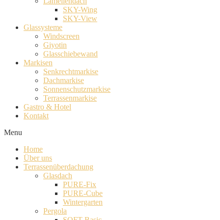
Lamellendach
SKY-Wing
SKY-View
Glassysteme
Windscreen
Giyotin
Glasschiebewand
Markisen
Senkrechtmarkise
Dachmarkise
Sonnenschutzmarkise
Terrassenmarkise
Gastro & Hotel
Kontakt
Menu
Home
Über uns
Terrassenüberdachung
Glasdach
PURE-Fix
PURE-Cube
Wintergarten
Pergola
SOFT-Basic