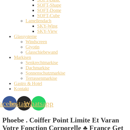
SOFT-Shape
SOFT-Dome
SOFT-Cube
Lamellendach
SKY-Wing
SKY-View
Glassysteme
Windscreen
Giyotin
Glasschiebewand
Markisen
Senkrechtmarkise
Dachmarkise
Sonnenschutzmarkise
Terrassenmarkise
Gastro & Hotel
Kontakt
acebook
Instagram
Whatsapp
Phoebe . Coiffer Point Limite Et Varan
Votre Fonction Corporelle ♣️ France Get