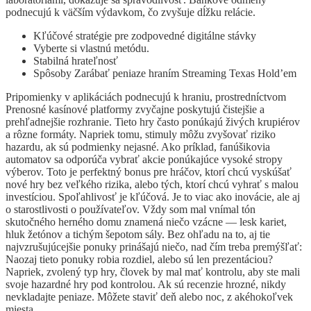
podnecujú k väčším výdavkom, čo zvyšuje dĺžku relácie.
Kľúčové stratégie pre zodpovedné digitálne stávky
Vyberte si vlastnú metódu.
Stabilná hrateľnosť
Spôsoby Zarábať peniaze hraním Streaming Texas Hold’em
Pripomienky v aplikáciách podnecujú k hraniu, prostredníctvom
Prenosné kasínové platformy zvyčajne poskytujú čistejšie a
prehľadnejšie rozhranie. Tieto hry často ponúkajú živých krupiérov
a rôzne formáty. Napriek tomu, stimuly môžu zvyšovať riziko
hazardu, ak sú podmienky nejasné. Ako príklad, fanúšikovia
automatov sa odporúča vybrať akcie ponúkajúce vysoké stropy
výberov. Toto je perfektný bonus pre hráčov, ktorí chcú vyskúšať
nové hry bez veľkého rizika, alebo tých, ktorí chcú vyhrať s malou
investíciou. Spoľahlivosť je kľúčová. Je to viac ako inovácie, ale aj
o starostlivosti o používateľov. Vždy som mal vnímal tón
skutočného herného domu znamená niečo vzácne — lesk kariet,
hluk žetónov a tichým šepotom sály. Bez ohľadu na to, aj tie
najvzrušujúcejšie ponuky prinášajú niečo, nad čím treba premýšľať:
Naozaj tieto ponuky robia rozdiel, alebo sú len prezentáciou?
Napriek, zvolený typ hry, človek by mal mať kontrolu, aby ste mali
svoje hazardné hry pod kontrolou. Ak sú recenzie hrozné, nikdy
nevkladajte peniaze. Môžete staviť deň alebo noc, z akéhokoľvek
miesta.