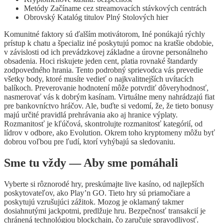
Metódy Začíname cez streamovacích stávkových centrách
Obrovský Katalóg titulov Plný Stolových hier
Komunitné faktory sú ďalším motivátorom, Iné ponúkajú rýchly
prístup k chatu a špecializ iné poskytujú pomoc na kratšie obdobie,
v závislosti od ich prevádzkovej základne a úrovne personálneho
obsadenia. Hoci riskujete jeden cent, platia rovnaké štandardy
zodpovedného hrania. Tento podrobný sprievodca vás prevedie
všetky body, ktoré musíte vedieť o najkvalitnejších uvítacích
balíkoch. Preverovanie hodnotení môže potvrdiť dôveryhodnosť,
nasmerovať vás k dobrým kasínam. Virtuálne meny nahrádzajú fiat
pre bankovníctvo hráčov. Ale, buďte si vedomí, že, že tieto bonusy
majú určité pravidlá prehrávania ako aj hranice výplaty.
Rozmanitosť je kľúčová, skontrolujte rozmanitosť kategórií, od
lídrov v odbore, ako Evolution. Okrem toho kryptomeny môžu byť
dobrou voľbou pre ľudí, ktorí vyhýbajú sa sledovaniu.
Sme tu vždy — Aby sme pomáhali
Vyberte si rôznorodé hry, preskúmajte live kasíno, od najlepších
poskytovateľov, ako Play’n GO. Tieto hry sú priamočiare a
poskytujú vzrušujúci zážitok. Mozog je oklamaný takmer
dosiahnutými jackpotmi, predlžuje hru. Bezpečnosť transakcií je
chránená technológiou blockchain, čo zaručuje spravodlivosť.