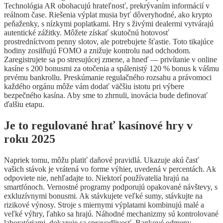
Technológia AR obohacujú hrateľnosť, prekrývaním informácií v
reálnom čase. Riešenia výplat musia byť dôveryhodné, ako krypto
peňaženky, s nízkymi poplatkami. Hry s živými dealermi vytvárajú
autentické zážitky. Môžete získať skutočnú hotovosť
prostredníctvom penny slotov, ale potrebujete šťastie. Toto tikajúce
hodiny zosilňujú FOMO a znižuje kontrolu nad odchodom.
Zaregistrujete sa po stresujúcej zmene, a hneď — privítanie v online
kasíne s 200 bonusmi za otočenia a spálenistý 120 % bonus k vášmu
prvému bankrollu. Preskúmanie regulačného rozsahu a právomoci
každého orgánu môže vám dodať väčšiu istotu pri výbere
bezpečného kasína. Aby sme to zhrnuli, inovácia bude definovať
ďalšiu etapu.
Je to regulované hrať kasínové hry v
roku 2025
Napriek tomu, môžu platiť daňové pravidlá. Ukazuje akú časť
vašich stávok je vrátená vo forme výhier, uvedená v percentách. Ak
odpoviete nie, nehľadajte to. Niektorí používatelia hrajú na
smartfónoch. Vernostné programy podporujú opakované návštevy, s
exkluzívnymi bonusmi. Ak stávkujete veľké sumy, stávkujte na
rizikové výnosy. Stroje s miernymi výplatami kombinujú malé a
veľké výhry, ľahko sa hrajú. Náhodné mechanizmy sú kontrolované
laboratóriami, dokazuje sa spravodlivosť. Bankové odmeny