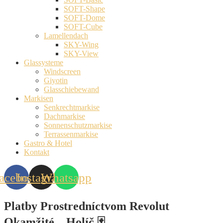
SOFT-Shape
SOFT-Dome
SOFT-Cube
Lamellendach
SKY-Wing
SKY-View
Glassysteme
Windscreen
Giyotin
Glasschiebewand
Markisen
Senkrechtmarkise
Dachmarkise
Sonnenschutzmarkise
Terrassenmarkise
Gastro & Hotel
Kontakt
acebook
Instagram
Whatsapp
Platby Prostredníctvom Revolut
Okamžité _ Holíč 🃏