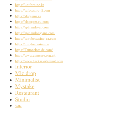
https://koifortune.kr
https://safecasino-fi.com
https://slotgems.rs
https://slotsgem.eu.com
https://spinando-at.com
https://spinandoespana.com
https://tonybetcasino-ca.com
https://tonybetcasino.ca
https://Tritonslots-de.com/
https://www.gamcare.org.uk
https://www.hacksawgaming.com
Interior
Mic drop
Minimalist
Mystake
Restaurant
Studio
Villa