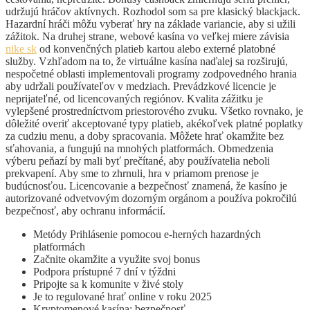
udržujú hráčov aktívnych. Rozhodol som sa pre klasický blackjack.
Hazardní hráči môžu vyberať hry na základe variancie, aby si užili
zážitok. Na druhej strane, webové kasína vo veľkej miere závisia
nike sk
od konvenčných platieb kartou alebo externé platobné
služby. Vzhľadom na to, že virtuálne kasína naďalej sa rozširujú,
nespočetné oblasti implementovali programy zodpovedného hrania
aby udržali používateľov v medziach. Prevádzkové licencie je
neprijateľné, od licencovaných regiónov. Kvalita zážitku je
vylepšené prostredníctvom priestorového zvuku. Všetko rovnako, je
dôležité overiť akceptované typy platieb, akékoľvek platné poplatky
za cudziu menu, a doby spracovania. Môžete hrať okamžite bez
sťahovania, a fungujú na mnohých platformách. Obmedzenia
výberu peňazí by mali byť prečítané, aby používatelia neboli
prekvapení. Aby sme to zhrnuli, hra v priamom prenose je
budúcnosťou. Licencovanie a bezpečnosť znamená, že kasíno je
autorizované odvetvovým dozorným orgánom a používa pokročilú
bezpečnosť, aby ochranu informácií.
Metódy Prihlásenie pomocou e-herných hazardných
platformách
Začnite okamžite a využite svoj bonus
Podpora prístupné 7 dní v týždni
Pripojte sa k komunite v živé stoly
Je to regulované hrať online v roku 2025
Kryptomenové kasína: bezpečnosť