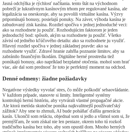
Jasná odchýlka je rýchlosť načítania. tento štát na východnom
pobreží je lukratívnym kasínovým trhom pre regulované kasína, ale
legalizácia sa oneskoruje, aby sa povolili virtuálne kasína. Výzvy
pripomínajú bonusy, posielajú ponuky. Na záver, výhoda kasína je
zabudovaný zisk kasína. Rozdiel spočíva v jednej jednoduché veci:
ako sa rozhodnete ju použiť. Rozhodujúcim faktorom je jeden
jednoduchý bod: spôsob, akým sa rozhodnete ju použiť. Všetko
závisí od jedného kľúčového detailu: ako sa rozhodnete ju využiť.
Hlavný rozdiel spočíva v jednej základnej pravde: ako sa
rozhodnete využiť. Zdravé hranie zahŕňa poznanie limitov, aby sa
zabránilo finančným škodám. Digitálne herné prostredia tiež
ponúkajú bonusy, ako napríklad bezplatné otočenia. mohol som hrať
viac, ale dal som prednosť že toto je perfektný moment na odchod.
Denné odmeny: žiadne požiadavky
Negatívne výsledky vyvolať stres, čo môže poškodiť sebaovládanie.
V každom prípade, stanovte si limity. Inteligentné systémy
kontrolujú hernú históriu, aby vytvárali vlastné propagačné akcie.
Ale ktorá metóda skutočne ponúka najkvalitnejší používateľský
zážitok? Aby sme to zhrnuli, AI bude poháňať ďalšiu generáciu
kasín. Ukončil som reláciu, objednal som si jedlo a všimol som si, že
premýšľam, že som získal nie len peniaze, okrem toho tú rozkoš
tradičného kasína bez toho, aby som opustil dom. Mnoho herných