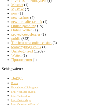
Live Casino Honeybetz
(1)
Mostbet
(1)
Mystake
(2)
new
(11)
new casinos
(4)
newnormalfest.co.uk
(1)
Online gambling
(15)
Online Wetten
(1)
proyectogeosfera.es
(1)
public
(322)
The best new online casino
(3)
toomanyblogs.co.uk
(1)
Uncategorized
(1.969)
Wetten
(1)
Приложения
(1)
Schlagwörter
Bet365
Bonus
Honeybetz VIP Program
https://betlabel-ca.com
https://betlabel.sk
https://betlabels.gr
https://blazing-wildz-nl.nl