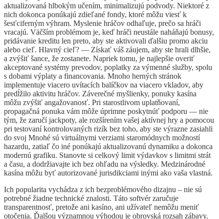
aktualizovaná hlbokým učením, minimalizujú podvody. Niektoré z
nich dokonca ponúkajú zdieľané fondy, ktoré môžu viesť k
šesťciferným výhram. Myslenie hráčov odhaľuje, prečo sa hráči
vracajú. Väčším problémom je, keď hráči neustále naháňajú bonusy,
pridávanie kreditu len preto, aby ste aktivovali ďalšiu promo akciu
alebo cieľ. Hlavný cieľ? — Získať váš záujem, aby ste hrali dlhšie,
a zvýšiť šance, že zostanete. Napriek tomu, je najlepšie overiť
akceptované systémy prevodov, poplatky za výmenné služby, spolu
s dobami výplaty a financovania. Mnoho herných stránok
implementuje viacero uvítacích balíčkov na viacero vkladov, aby
predĺžilo aktivitu hráčov. Záverečné myšlienky, ponuky kasína
môžu zvýšiť angažovanosť. Pri starostlivom uplatňovaní,
propagačná ponuka vám môže úprimne poskytnúť podporu — nie
tým, že zaručí jackpoty, ale rozšírením vašej aktívnej hry a pomocou
pri testovaní kontrolovaných rizík bez toho, aby ste výrazne zasiahli
do svoj Mnohé sú virtuálnymi verziami staromódnych možností
hazardu, zatiaľ čo iné ponúkajú aktualizovanú dynamiku a dokonca
modernú grafiku. Stanovte si celkový limit výdavkov s limitmi strát
a času, a dodržiavajte ich bez ohľadu na výsledky. Medzinárodné
kasína môžu byť autorizované jurisdikciami inými ako vaša vlastná.
Ich popularita vychádza z ich bezproblémového dizajnu – nie sú
potrebné žiadne technické znalosti. Táto softvér zaručuje
transparentnosť, pretože ani kasíno, ani užívateľ nemôžu meniť
otočenia. Ďalšou významnou výhodou je obrovská rozsah zábavy.