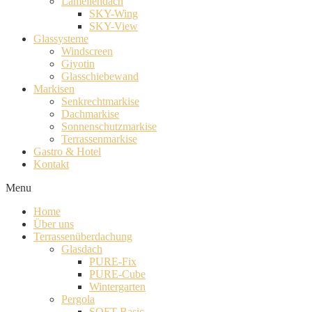
Lamellendach
SKY-Wing
SKY-View
Glassysteme
Windscreen
Giyotin
Glasschiebewand
Markisen
Senkrechtmarkise
Dachmarkise
Sonnenschutzmarkise
Terrassenmarkise
Gastro & Hotel
Kontakt
Menu
Home
Über uns
Terrassenüberdachung
Glasdach
PURE-Fix
PURE-Cube
Wintergarten
Pergola
SOFT-Basic