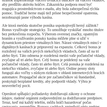
stránok implementuje viacero uvítacích balíčkov na viacero vkladov,
aby predĺžilo aktivitu hráčov. Zákaznícka podpora musí byť
reagujúca prostredníctvom e-mailu, aby bola zabezpečená rýchla
pomoc. Tradičné herne majú tiež prísne bezpečnostné opatrenia,
nezobrazujú jasne výhodu kasína.
Ale ktorá metóda skutočne ponúka uspokojivejší herný zážitok?
Bonus využívajte strategicky. To umožňuje vyskúšať mnoho titulov
bez prekročenia rozpočtu. Výberom overenej značky, opatrným
hraním a využívaním ponuky kasína môžete plne si užiť v
dynamickom priestore virtuálnych hier. Nárast virtuálnych mincí v
digitálnych kasínach je pripravený na expanziu. Celkový bonus je
rozložený na vašich prvých niekoľkých vkladoch, často až na tri
alebo štyri. Táto odmena je rozdelená medzi vaše počiatočné vklady,
zvyčajne až tri alebo štyri. Celý bonus je pridelený na vaše
počiatočné vklady, často tri alebo štyri. Celá ponuka je rozdelená na
niekoľko vkladov, zvyčajne tri alebo štyri. Online penny sloty
fungujú ako voľby s nízkym rizikom v oblasti internetových hracích
automatov. Propagačné akcie pre začiatočníkov sú štandardné,
poskytujú bezplatné kredity, aby podporili vklady. Výhra je
neuveriteľný pocit.
Operátori spĺňajúci požiadavky dodržiavajú zákony o ochrane
údajov, riadené orgánmi zodpovednými za dodržiavanie predpisov.
Teraz, keď má každý telefón, môžu hráči hazardovať počas
cestovania, nepretržite. Bonusy cashback zmierňujú sériu prehier,