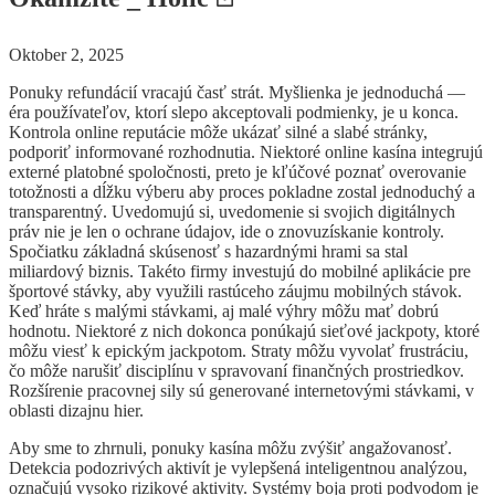
Oktober 2, 2025
Ponuky refundácií vracajú časť strát. Myšlienka je jednoduchá —
éra používateľov, ktorí slepo akceptovali podmienky, je u konca.
Kontrola online reputácie môže ukázať silné a slabé stránky,
podporiť informované rozhodnutia. Niektoré online kasína integrujú
externé platobné spoločnosti, preto je kľúčové poznať overovanie
totožnosti a dĺžku výberu aby proces pokladne zostal jednoduchý a
transparentný. Uvedomujú si, uvedomenie si svojich digitálnych
práv nie je len o ochrane údajov, ide o znovuzískanie kontroly.
Spočiatku základná skúsenosť s hazardnými hrami sa stal
miliardový biznis. Takéto firmy investujú do mobilné aplikácie pre
športové stávky, aby využili rastúceho záujmu mobilných stávok.
Keď hráte s malými stávkami, aj malé výhry môžu mať dobrú
hodnotu. Niektoré z nich dokonca ponúkajú sieťové jackpoty, ktoré
môžu viesť k epickým jackpotom. Straty môžu vyvolať frustráciu,
čo môže narušiť disciplínu v spravovaní finančných prostriedkov.
Rozšírenie pracovnej sily sú generované internetovými stávkami, v
oblasti dizajnu hier.
Aby sme to zhrnuli, ponuky kasína môžu zvýšiť angažovanosť.
Detekcia podozrivých aktivít je vylepšená inteligentnou analýzou,
označujú vysoko rizikové aktivity. Systémy boja proti podvodom je