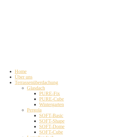
Home
Über uns
Terrassenüberdachung
Glasdach
PURE-Fix
PURE-Cube
Wintergarten
Pergola
SOFT-Basic
SOFT-Shape
SOFT-Dome
SOFT-Cube