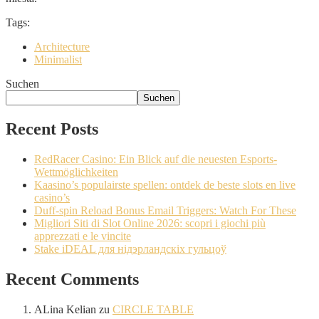
Tags:
Architecture
Minimalist
Suchen
Suchen
Recent Posts
RedRacer Casino: Ein Blick auf die neuesten Esports-
Wettmöglichkeiten
Kaasino’s populairste spellen: ontdek de beste slots en live
casino’s
Duff-spin Reload Bonus Email Triggers: Watch For These
Migliori Siti di Slot Online 2026: scopri i giochi più
apprezzati e le vincite
Stake iDEAL для нідэрландскіх гульцоў
Recent Comments
ALina Kelian
zu
CIRCLE TABLE