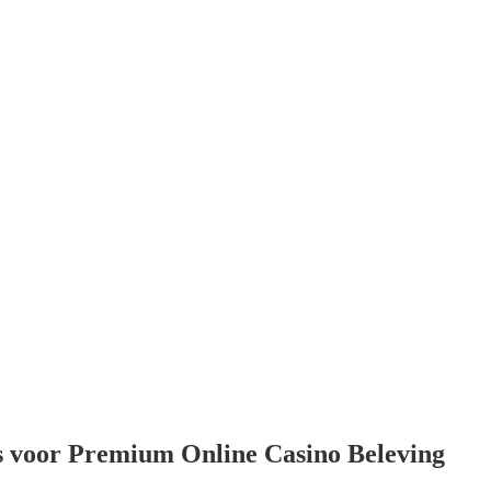
 voor Premium Online Casino Beleving