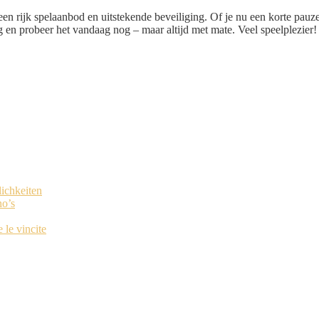
 rijk spelaanbod en uitstekende beveiliging. Of je nu een korte pauze
ng en probeer het vandaag nog – maar altijd met mate. Veel speelplezier!
ichkeiten
no’s
 le vincite