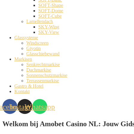
SOFT-Shape
SOFT-Dome
SOFT-Cube
Lamellendach
SKY-Wing
SKY-View
Glassysteme
Windscreen
Giyotin
Glasschiebewand
Markisen
Senkrechtmarkise
Dachmarkise
Sonnenschutzmarkise
Terrassenmarkise
Gastro & Hotel
Kontakt
acebook
Instagram
Whatsapp
Welkom bij Amobet Casino NL: Jouw Gids