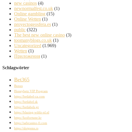
new casinos
(4)
newnormalfest.co.uk
(1)
Online gambling
(15)
Online Wetten
(1)
proyectogeosfera.es
(1)
public
(322)
The best new online casino
(3)
toomanyblogs.co.uk
(1)
Uncategorized
(1.969)
Wetten
(1)
Приложения
(1)
Schlagwörter
Bet365
Bonus
Honeybetz VIP Program
https://betlabel-ca.com
https://betlabel.sk
https://betlabels.gr
https://blazing-wildz-nl.nl
https://koifortune.kr
https://safecasino-fi.com
https://slotgems.rs