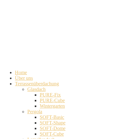
Home
Über uns
Terrassenüberdachung
Glasdach
PURE-Fix
PURE-Cube
Wintergarten
Pergola
SOFT-Basic
SOFT-Shape
SOFT-Dome
SOFT-Cube