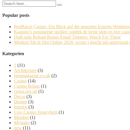
Popular posts
RedRacer Casino: Ein Blick auf die neuesten Esports-Wettmögl
Kaasino’s populairste spellen: ontdek de beste slots en live casi
Duff-spin Reload Bonus Email Triggers: Watch For These
Migliori Siti di Slot Online 2026: scopri i giochi più apprezzati e
Kategorien
1
(11)
Architecture
(3)
biosmagazine.co.uk
(2)
Casino
(14)
Casino Bonus
(1)
censa.org.uk
(1)
Decor
(3)
Design
(3)
Interior
(3)
Live Casino Honeybetz
(1)
Mostbet
(1)
Mystake
(2)
new
(11)